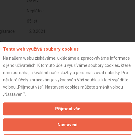
OSVČ
Neplátce
65 let
istrace:
12.3.2021
st:
Tento web využívá soubory cookies
Na našem webu získáváme, ukládáme a zpracováváme informace
o jeho uživatelích. K tomuto účelu využíváme soubory cookies, které
nám pomáhají zkvalitnit naše služby a personalizovat nabídky. Pro
některé účely zpracování je vyžadován Váš souhlas, který vyjádříte
volbou „Přijmout vše“. Nastavení cookies můžete změnit volbou
„Nastavení“.
Přijmout vše
Aktualizováno z portálu ARES dne 31.12.2023 16:30:11
Nastavení