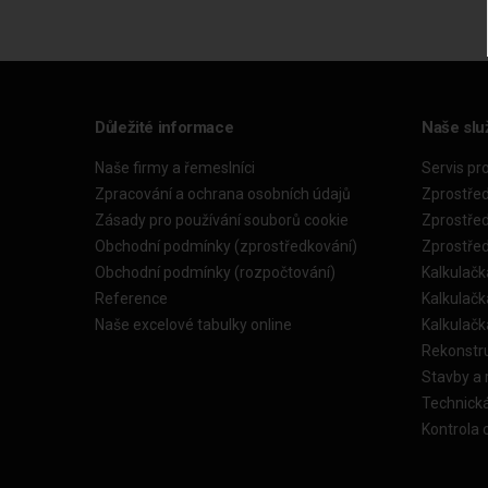
Důležité informace
Naše slu
Naše firmy a řemeslníci
Servis pr
Zpracování a ochrana osobních údajů
Zprostře
Zásady pro používání souborů cookie
Zprostře
Obchodní podmínky (zprostředkování)
Zprostře
Obchodní podmínky (rozpočtování)
Kalkulačk
Reference
Kalkulač
Naše excelové tabulky online
Kalkulač
Rekonstr
Stavby a
Technick
Kontrola 