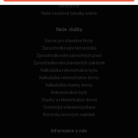
Reference
Naše excelové tabulky online
Naše služby
Servis pro stavební firmy
Zprostředkování řemeslníků
Zprostředkování samotných prací
Zprostředkování stavebních zakázek
Kalkulačka rekonstrukce bytu
Kalkulačka rekonstrukce domu
Kalkulačka stavby domu
Rekonstrukce bytů
Stavby a rekonstrukce domů
Technická videokonzultace
Kontrola cenových nabídek
Informace o nás