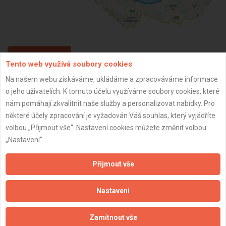
ZPĚT
Tento web využívá soubory cookies
Na našem webu získáváme, ukládáme a zpracováváme informace
o jeho uživatelích. K tomuto účelu využíváme soubory cookies, které
Aktualizováno z portálu ARES dne 30.12.2023 19:45:12
nám pomáhají zkvalitnit naše služby a personalizovat nabídky. Pro
některé účely zpracování je vyžadován Váš souhlas, který vyjádříte
volbou „Přijmout vše“. Nastavení cookies můžete změnit volbou
„Nastavení“.
Důležité informace
Přijmout vše
Naše firmy a řemeslníci
Zpracování a ochrana osobních údajů
Nastavení
Zásady pro používání souborů cookie
Obchodní podmínky (zprostředkování)
Zamítnout vše
Obchodní podmínky (rozpočtování)