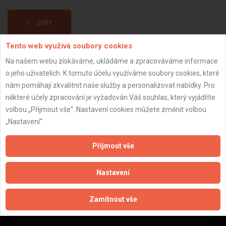
ZPĚT
Tento web využívá soubory cookies
Aktualizováno z portálu ARES dne 31.12.2023 06:45:07
Na našem webu získáváme, ukládáme a zpracováváme informace
o jeho uživatelích. K tomuto účelu využíváme soubory cookies, které
nám pomáhají zkvalitnit naše služby a personalizovat nabídky. Pro
některé účely zpracování je vyžadován Váš souhlas, který vyjádříte
volbou „Přijmout vše“. Nastavení cookies můžete změnit volbou
Důležité informace
„Nastavení“.
Naše firmy a řemeslníci
Přijmout vše
Zpracování a ochrana osobních údajů
Zásady pro používání souborů cookie
Nastavení
Obchodní podmínky (zprostředkování)
Obchodní podmínky (rozpočtování)
Zamítnout vše
Reference
Naše excelové tabulky online