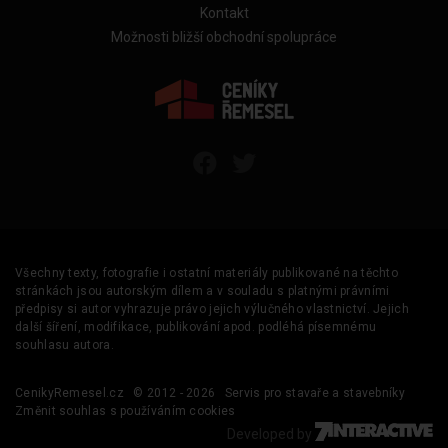
Kontakt
Možnosti bližší obchodní spolupráce
Všechny texty, fotografie i ostatní materiály publikované na těchto
stránkách jsou autorským dílem a v souladu s platnými právními
předpisy si autor vyhrazuje právo jejich výlučného vlastnictví. Jejich
další šíření, modifikace, publikování apod. podléhá písemnému
souhlasu autora.
CenikyRemesel.cz
© 2012 - 2026
Servis pro stavaře a stavebníky
Změnit souhlas s používáním cookies
Developed by