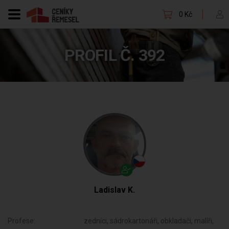
0 Kč
PROFIL Č. 392
Ladislav K.
Profese:
zedníci, sádrokartonáři, obkladači, malíři,