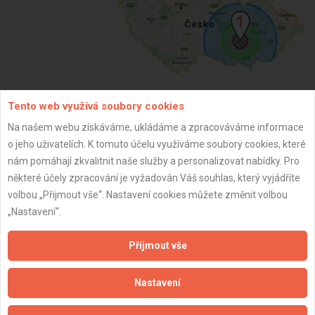
Tento web využívá soubory cookies
ZPĚT
Na našem webu získáváme, ukládáme a zpracováváme informace
o jeho uživatelích. K tomuto účelu využíváme soubory cookies, které
nám pomáhají zkvalitnit naše služby a personalizovat nabídky. Pro
Aktualizováno z portálu ARES dne 30.12.2023 05:00:21
některé účely zpracování je vyžadován Váš souhlas, který vyjádříte
volbou „Přijmout vše“. Nastavení cookies můžete změnit volbou
„Nastavení“.
Přijmout vše
Důležité informace
Naše firmy a řemeslníci
Nastavení
Zpracování a ochrana osobních údajů
Zásady pro používání souborů cookie