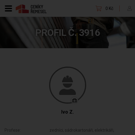
0 Kč
PROFIL Č. 3916
Ivo Z.
Profese:
zedníci, sádrokartonáři, elektrikáři,