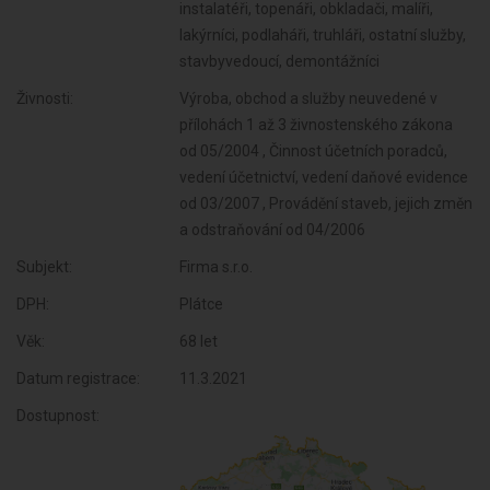
instalatéři, topenáři, obkladači, malíři,
lakýrníci, podlaháři, truhláři, ostatní služby,
stavbyvedoucí, demontážníci
Živnosti:
Výroba, obchod a služby neuvedené v
přílohách 1 až 3 živnostenského zákona
od 05/2004 , Činnost účetních poradců,
vedení účetnictví, vedení daňové evidence
od 03/2007 , Provádění staveb, jejich změn
a odstraňování od 04/2006
Subjekt:
Firma s.r.o.
DPH:
Plátce
Věk:
68 let
Datum registrace:
11.3.2021
Dostupnost: