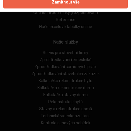
Zamítnout vše
Obchodní podmínky (zprostředkování)
Obchodní podmínky (rozpočtování)
Reference
Naše excelové tabulky online
Naše služby
Servis pro stavební firmy
Zprostředkování řemeslníků
Zprostředkování samotných prací
Zprostředkování stavebních zakázek
Kalkulačka rekonstrukce bytu
Kalkulačka rekonstrukce domu
Kalkulačka stavby domu
Rekonstrukce bytů
Stavby a rekonstrukce domů
Technická videokonzultace
Kontrola cenových nabídek