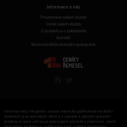
Informace o nás
Prezentace našich služeb
Ceník našich služeb
O projektu a o zakladateli
Kontakt
Možnosti bližší obchodní spolupráce
Všechny texty, fotografie i ostatní materiály publikované na těchto
stránkách jsou autorským dílem a v souladu s platnými právními
předpisy si autor vyhrazuje právo jejich výlučného vlastnictví. Jejich
další šíření, modifikace, publikování apod. podléhá písemnému