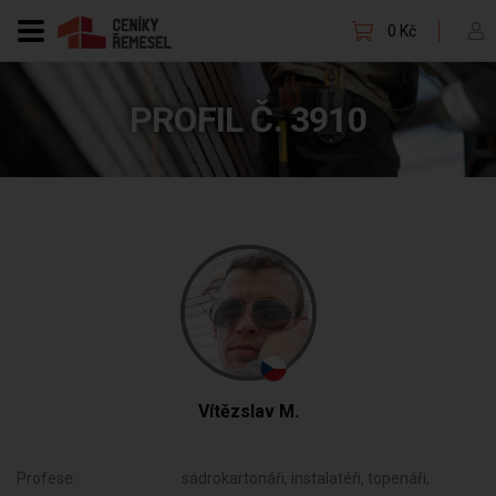
0 Kč
PROFIL Č. 3910
Vítězslav M.
Profese:
sádrokartonáři, instalatéři, topenáři,