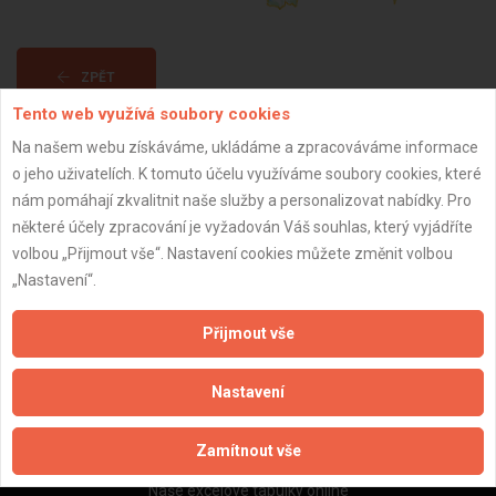
ZPĚT
Tento web využívá soubory cookies
Na našem webu získáváme, ukládáme a zpracováváme informace
Aktualizováno z portálu ARES dne 29.12.2023 16:30:11
o jeho uživatelích. K tomuto účelu využíváme soubory cookies, které
nám pomáhají zkvalitnit naše služby a personalizovat nabídky. Pro
některé účely zpracování je vyžadován Váš souhlas, který vyjádříte
volbou „Přijmout vše“. Nastavení cookies můžete změnit volbou
„Nastavení“.
Důležité informace
Naše firmy a řemeslníci
Přijmout vše
Zpracování a ochrana osobních údajů
Zásady pro používání souborů cookie
Nastavení
Obchodní podmínky (zprostředkování)
Obchodní podmínky (rozpočtování)
Zamítnout vše
Reference
Naše excelové tabulky online