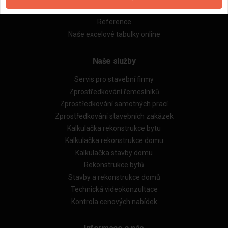
Obchodní podmínky (rozpočtování)
Reference
Naše excelové tabulky online
Naše služby
Servis pro stavební firmy
Zprostředkování řemeslníků
Zprostředkování samotných prací
Zprostředkování stavebních zakázek
Kalkulačka rekonstrukce bytu
Kalkulačka rekonstrukce domu
Kalkulačka stavby domu
Rekonstrukce bytů
Stavby a rekonstrukce domů
Technická videokonzultace
Kontrola cenových nabídek