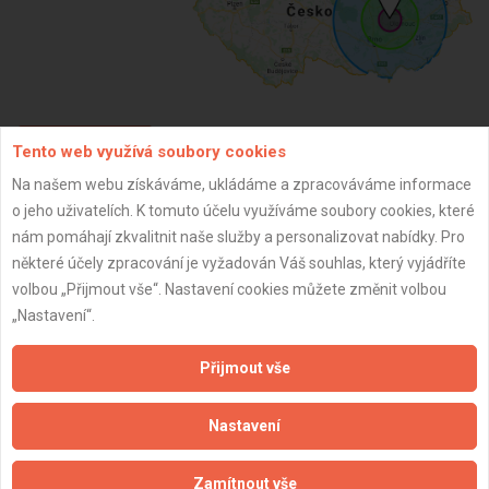
Tento web využívá soubory cookies
ZPĚT
Na našem webu získáváme, ukládáme a zpracováváme informace
o jeho uživatelích. K tomuto účelu využíváme soubory cookies, které
Aktualizováno z portálu ARES dne 04.12.2025 00:15:02
nám pomáhají zkvalitnit naše služby a personalizovat nabídky. Pro
některé účely zpracování je vyžadován Váš souhlas, který vyjádříte
volbou „Přijmout vše“. Nastavení cookies můžete změnit volbou
„Nastavení“.
Důležité informace
Přijmout vše
Naše firmy a řemeslníci
Nastavení
Zpracování a ochrana osobních údajů
Zásady pro používání souborů cookie
Zamítnout vše
Obchodní podmínky (zprostředkování)