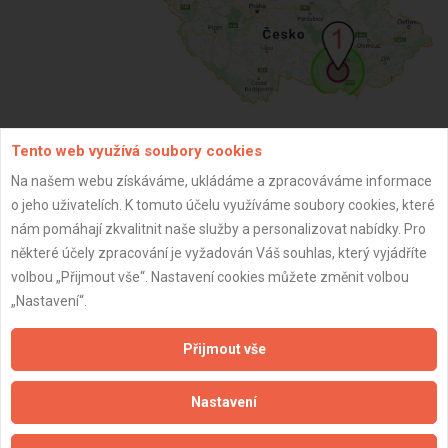
Tento web využívá soubory cookies
ZPĚT
Na našem webu získáváme, ukládáme a zpracováváme informace
o jeho uživatelích. K tomuto účelu využíváme soubory cookies, které
nám pomáhají zkvalitnit naše služby a personalizovat nabídky. Pro
Aktualizováno z portálu ARES dne 02.12.2025 07:15:05
některé účely zpracování je vyžadován Váš souhlas, který vyjádříte
volbou „Přijmout vše“. Nastavení cookies můžete změnit volbou
„Nastavení“.
Přijmout vše
Důležité informace
Naše firmy a řemeslníci
Nastavení
Zpracování a ochrana osobních údajů
Zásady pro používání souborů cookie