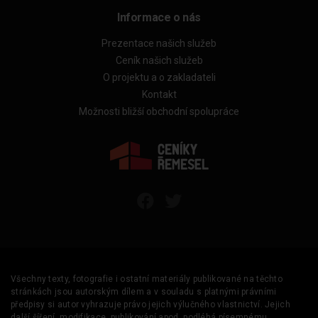
Informace o nás
Prezentace našich služeb
Ceník našich služeb
O projektu a o zakladateli
Kontakt
Možnosti bližší obchodní spolupráce
Všechny texty, fotografie i ostatní materiály publikované na těchto
stránkách jsou autorským dílem a v souladu s platnými právními
předpisy si autor vyhrazuje právo jejich výlučného vlastnictví. Jejich
další šíření, modifikace, publikování apod. podléhá písemnému