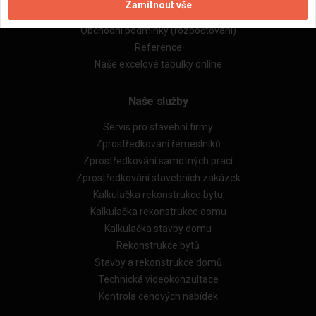
Zamítnout vše
Obchodní podmínky (zprostředkování)
Obchodní podmínky (rozpočtování)
Reference
Naše excelové tabulky online
Naše služby
Servis pro stavební firmy
Zprostředkování řemeslníků
Zprostředkování samotných prací
Zprostředkování stavebních zakázek
Kalkulačka rekonstrukce bytu
Kalkulačka rekonstrukce domu
Kalkulačka stavby domu
Rekonstrukce bytů
Stavby a rekonstrukce domů
Technická videokonzultace
Kontrola cenových nabídek