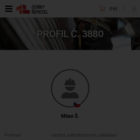
0 Kč
PROFIL Č. 3880
Milan Š.
Profese:
zedníci, sádrokartonáři, obkladači