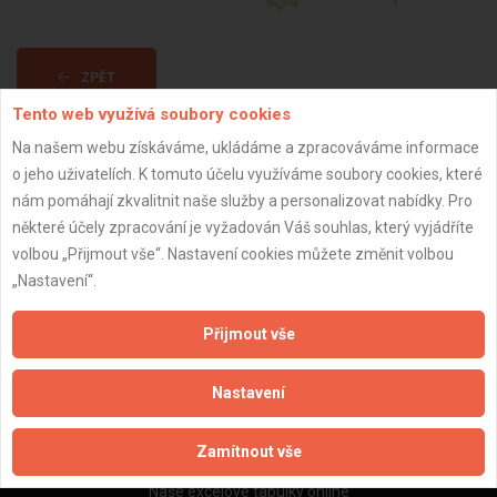
ZPĚT
Tento web využívá soubory cookies
Na našem webu získáváme, ukládáme a zpracováváme informace
Aktualizováno z portálu ARES dne 02.12.2025 17:45:04
o jeho uživatelích. K tomuto účelu využíváme soubory cookies, které
nám pomáhají zkvalitnit naše služby a personalizovat nabídky. Pro
některé účely zpracování je vyžadován Váš souhlas, který vyjádříte
volbou „Přijmout vše“. Nastavení cookies můžete změnit volbou
„Nastavení“.
Důležité informace
Naše firmy a řemeslníci
Přijmout vše
Zpracování a ochrana osobních údajů
Zásady pro používání souborů cookie
Nastavení
Obchodní podmínky (zprostředkování)
Obchodní podmínky (rozpočtování)
Zamítnout vše
Reference
Naše excelové tabulky online