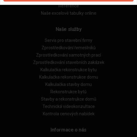
Reference
Naše excelové tabulky online
Naše služby
Servis pro stavební firmy
Zprostředkování řemeslníků
Zprostředkování samotných prací
Zprostředkování stavebních zakázek
Kalkulačka rekonstrukce bytu
Kalkulačka rekonstrukce domu
Kalkulačka stavby domu
Rekonstrukce bytů
Stavby a rekonstrukce domů
Technická videokonzultace
Kontrola cenových nabídek
Informace o nás