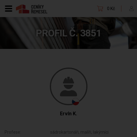
0 Kč
PROFIL Č. 3851
Ervín K.
Profese:
sádrokartonáři, malíři, lakýrníci