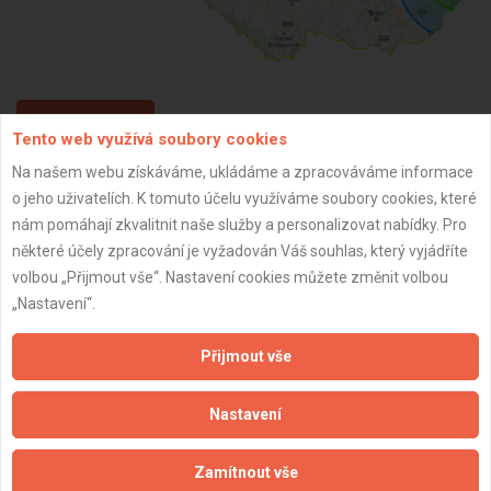
ZPĚT
Tento web využívá soubory cookies
Na našem webu získáváme, ukládáme a zpracováváme informace
o jeho uživatelích. K tomuto účelu využíváme soubory cookies, které
Aktualizováno z portálu ARES dne 01.12.2025 02:00:02
nám pomáhají zkvalitnit naše služby a personalizovat nabídky. Pro
některé účely zpracování je vyžadován Váš souhlas, který vyjádříte
volbou „Přijmout vše“. Nastavení cookies můžete změnit volbou
„Nastavení“.
Důležité informace
Přijmout vše
Naše firmy a řemeslníci
Zpracování a ochrana osobních údajů
Nastavení
Zásady pro používání souborů cookie
Obchodní podmínky (zprostředkování)
Zamítnout vše
Obchodní podmínky (rozpočtování)