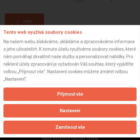
ZPĚT
Tento web využívá soubory cookies
Na našem webu získáváme, ukládáme a zpracováváme informace
Aktualizováno z portálu ARES dne 31.12.2024 20:30:08
o jeho uživatelích. K tomuto účelu využíváme soubory cookies, které
nám pomáhají zkvalitnit naše služby a personalizovat nabídky. Pro
některé účely zpracování je vyžadován Váš souhlas, který vyjádříte
volbou „Přijmout vše“. Nastavení cookies můžete změnit volbou
„Nastavení“.
Důležité informace
Naše firmy a řemeslníci
Přijmout vše
Zpracování a ochrana osobních údajů
Zásady pro používání souborů cookie
Nastavení
Obchodní podmínky (zprostředkování)
Obchodní podmínky (rozpočtování)
Zamítnout vše
Reference
Naše excelové tabulky online