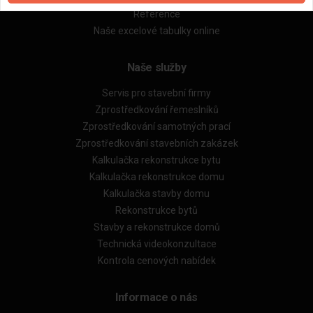
Reference
Naše excelové tabulky online
Naše služby
Servis pro stavební firmy
Zprostředkování řemeslníků
Zprostředkování samotných prací
Zprostředkování stavebních zakázek
Kalkulačka rekonstrukce bytu
Kalkulačka rekonstrukce domu
Kalkulačka stavby domu
Rekonstrukce bytů
Stavby a rekonstrukce domů
Technická videokonzultace
Kontrola cenových nabídek
Informace o nás