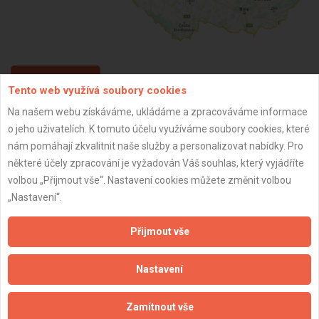
ZPĚT
Tento web využívá soubory cookies
Na našem webu získáváme, ukládáme a zpracováváme informace
o jeho uživatelích. K tomuto účelu využíváme soubory cookies, které
Aktualizováno z portálu ARES dne 30.12.2023 21:15:10
nám pomáhají zkvalitnit naše služby a personalizovat nabídky. Pro
některé účely zpracování je vyžadován Váš souhlas, který vyjádříte
volbou „Přijmout vše“. Nastavení cookies můžete změnit volbou
„Nastavení“.
Důležité informace
Přijmout vše
Naše firmy a řemeslníci
Zpracování a ochrana osobních údajů
Nastavení
Zásady pro používání souborů cookie
Obchodní podmínky (zprostředkování)
Zamítnout vše
Obchodní podmínky (rozpočtování)