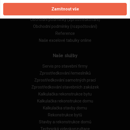
Zpracování a ochrana osobních údajů
Zamítnout vše
Zásady pro používání souborů cookie
Obchodní podmínky (zprostředkování)
Obchodní podmínky (rozpočtování)
Reference
Naše excelové tabulky online
Naše služby
Servis pro stavební firmy
Zprostředkování řemeslníků
Zprostředkování samotných prací
Zprostředkování stavebních zakázek
Kalkulačka rekonstrukce bytu
Kalkulačka rekonstrukce domu
Kalkulačka stavby domu
Rekonstrukce bytů
Stavby a rekonstrukce domů
Technická videokonzultace