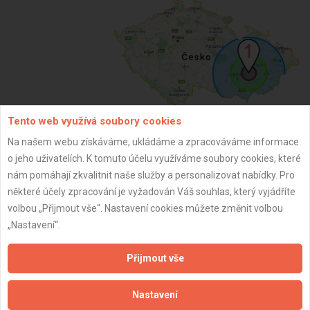
Tento web využívá soubory cookies
Na našem webu získáváme, ukládáme a zpracováváme informace
ZPĚT
o jeho uživatelích. K tomuto účelu využíváme soubory cookies, které
nám pomáhají zkvalitnit naše služby a personalizovat nabídky. Pro
některé účely zpracování je vyžadován Váš souhlas, který vyjádříte
Aktualizováno z portálu ARES dne 02.12.2024 21:30:09
volbou „Přijmout vše“. Nastavení cookies můžete změnit volbou
„Nastavení“.
Přijmout vše
Důležité informace
Nastavení
Naše firmy a řemeslníci