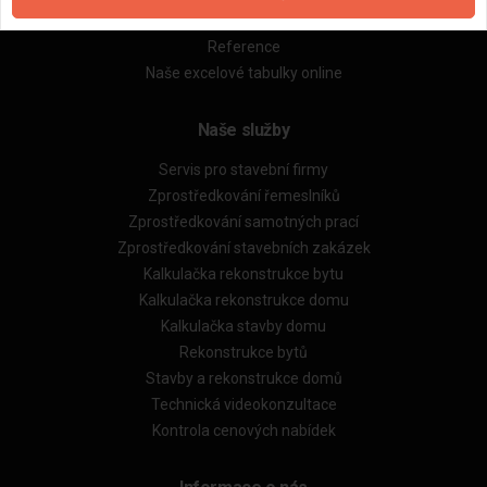
Obchodní podmínky (rozpočtování)
Reference
Naše excelové tabulky online
Naše služby
Servis pro stavební firmy
Zprostředkování řemeslníků
Zprostředkování samotných prací
Zprostředkování stavebních zakázek
Kalkulačka rekonstrukce bytu
Kalkulačka rekonstrukce domu
Kalkulačka stavby domu
Rekonstrukce bytů
Stavby a rekonstrukce domů
Technická videokonzultace
Kontrola cenových nabídek