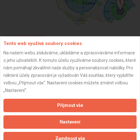
Tento web využívá soubory cookies
ZPĚT
Na našem webu získáváme, ukládáme a zpracováváme informace
o jeho uživatelích. K tomuto účelu využíváme soubory cookies, které
Aktualizováno z portálu ARES dne 02.12.2024 06:15:07
nám pomáhají zkvalitnit naše služby a personalizovat nabídky. Pro
některé účely zpracování je vyžadován Váš souhlas, který vyjádříte
volbou „Přijmout vše“. Nastavení cookies můžete změnit volbou
„Nastavení“.
Důležité informace
Přijmout vše
Naše firmy a řemeslníci
Nastavení
Zpracování a ochrana osobních údajů
Zásady pro používání souborů cookie
Zamítnout vše
Obchodní podmínky (zprostředkování)