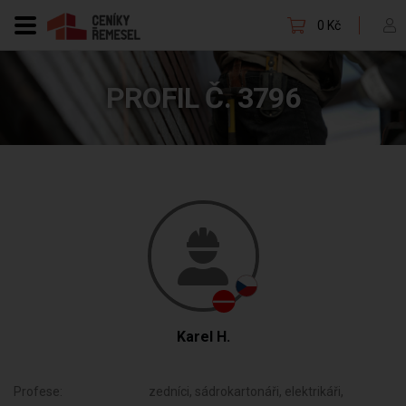
0 Kč
PROFIL Č. 3796
Karel H.
Profese:
zedníci, sádrokartonáři, elektrikáři,