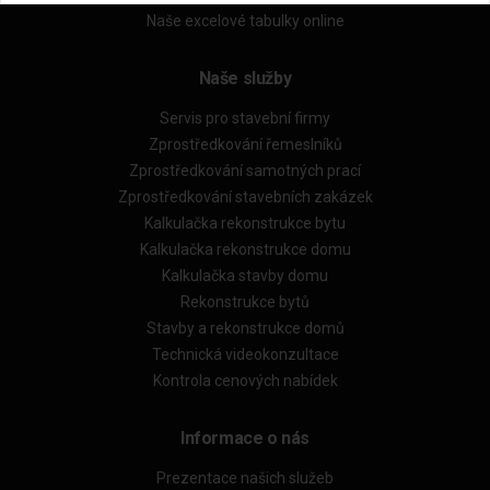
Naše excelové tabulky online
Naše služby
Servis pro stavební firmy
Zprostředkování řemeslníků
Zprostředkování samotných prací
Zprostředkování stavebních zakázek
Kalkulačka rekonstrukce bytu
Kalkulačka rekonstrukce domu
Kalkulačka stavby domu
Rekonstrukce bytů
Stavby a rekonstrukce domů
Technická videokonzultace
Kontrola cenových nabídek
Informace o nás
Prezentace našich služeb