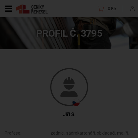
0 Kč
PROFIL Č. 3795
Jiří S.
Profese:
zedníci, sádrokartonáři, obkladači, malíři,