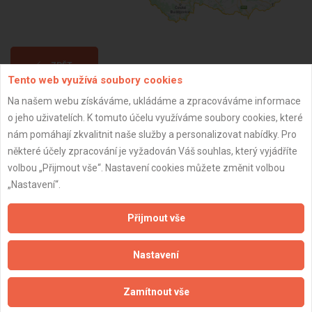
ZPĚT
Tento web využívá soubory cookies
Na našem webu získáváme, ukládáme a zpracováváme informace
Aktualizováno z portálu ARES dne 02.12.2024 04:15:06
o jeho uživatelích. K tomuto účelu využíváme soubory cookies, které
nám pomáhají zkvalitnit naše služby a personalizovat nabídky. Pro
některé účely zpracování je vyžadován Váš souhlas, který vyjádříte
volbou „Přijmout vše“. Nastavení cookies můžete změnit volbou
„Nastavení“.
Důležité informace
Přijmout vše
Naše firmy a řemeslníci
Zpracování a ochrana osobních údajů
Nastavení
Zásady pro používání souborů cookie
Obchodní podmínky (zprostředkování)
Zamítnout vše
Obchodní podmínky (rozpočtování)
Reference