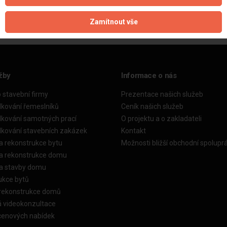
Zamítnout vše
žby
Informace o nás
o stavební firmy
Prezentace našich služeb
dkování řemeslníků
Ceník našich služeb
dkování samotných prací
O projektu a o zakladateli
dkování stavebních zakázek
Kontakt
a rekonstrukce bytu
Možnosti bližší obchodní spolupr
ka rekonstrukce domu
ka stavby domu
ukce bytů
 rekonstrukce domů
á videokonzultace
cenových nabídek