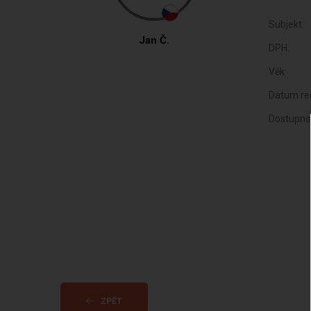
Subjekt:
Jan Č.
DPH:
Věk:
Datum reg
Dostupno
ZPĚT