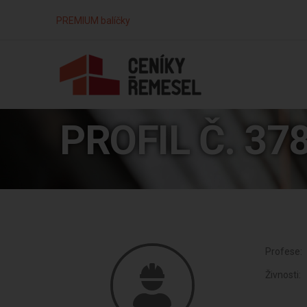
PREMIUM balíčky
PROFIL Č. 37
Profese:
Živnosti: