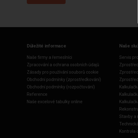
Důležité informace
Naše slu
Naše firmy a řemeslníci
Servis pr
Zpracování a ochrana osobních údajů
Zprostře
Zásady pro používání souborů cookie
Zprostře
Obchodní podmínky (zprostředkování)
Zprostře
Obchodní podmínky (rozpočtování)
Kalkulačk
Reference
Kalkulač
Naše excelové tabulky online
Kalkulač
Rekonstr
Stavby a
Technick
Kontrola 