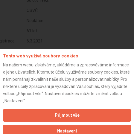
od 07/1992
OSVČ
Neplátce
61 let
istrace:
6.3.2021
st:
Tento web využívá soubory cookies
Na našem webu získáváme, ukládáme a zpracováváme informace
o jeho uživatelích. K tomuto účelu využíváme soubory cookies, které
nám pomáhají zkvalitnit naše služby a personalizovat nabídky. Pro
některé účely zpracování je vyžadován Váš souhlas, který vyjádříte
volbou „Přijmout vše“. Nastavení cookies můžete změnit volbou
„Nastavení“.
Přijmout vše
Nastavení
Aktualizováno z portálu ARES dne 01.12.2024 00:30:07