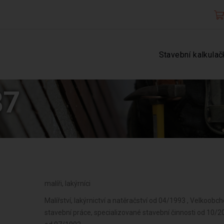
Stavební kalkulač
87
malíři, lakýrníci
Malířství, lakýrnictví a natěračství od 04/1993 , Velkoo
stavební práce, specializované stavební činnosti od 10/2