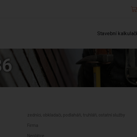
Stavební kalkulač
86
zedníci, obkladači, podlaháři, truhláři, ostatní služby
Firma
Neplátce