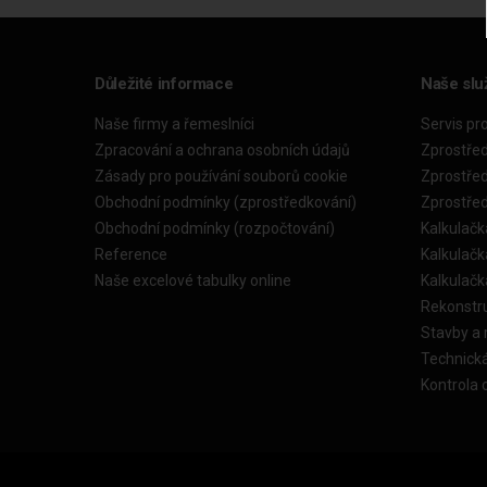
Důležité informace
Naše slu
Naše firmy a řemeslníci
Servis pr
Zpracování a ochrana osobních údajů
Zprostře
Zásady pro používání souborů cookie
Zprostře
Obchodní podmínky (zprostředkování)
Zprostře
Obchodní podmínky (rozpočtování)
Kalkulačk
Reference
Kalkulač
Naše excelové tabulky online
Kalkulač
Rekonstr
Stavby a
Technick
Kontrola 