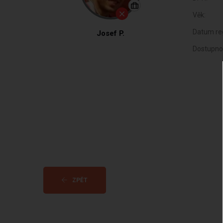
Věk:
Datum reg
Josef P.
Dostupno
ZPĚT