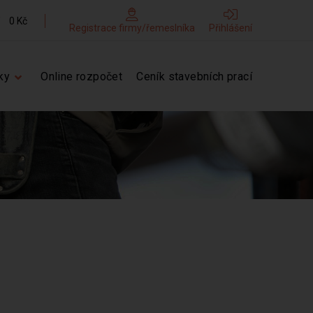
0 Kč
Registrace firmy/řemeslníka
Přihlášení
ky
Online rozpočet
Ceník stavebních prací