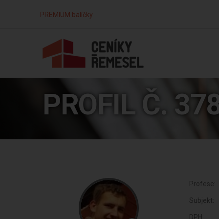
PREMIUM balíčky
PROFIL Č. 37
Profese:
Subjekt:
DPH: