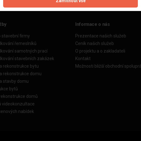
Zamítnout vše
žby
Informace o nás
o stavební firmy
Prezentace našich služeb
dkování řemeslníků
Ceník našich služeb
dkování samotných prací
O projektu a o zakladateli
dkování stavebních zakázek
Kontakt
a rekonstrukce bytu
Možnosti bližší obchodní spolupr
ka rekonstrukce domu
ka stavby domu
ukce bytů
 rekonstrukce domů
á videokonzultace
cenových nabídek