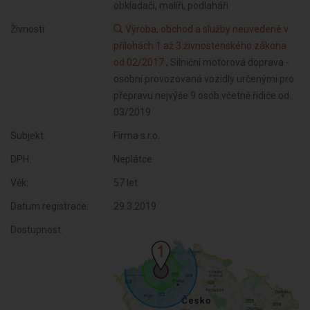
obkladači, malíři, podlaháři
Živnosti:
Výroba, obchod a služby neuvedené v
přílohách 1 až 3 živnostenského zákona
od 02/2017
, Silniční motorová doprava -
osobní provozovaná vozidly určenými pro
přepravu nejvýše 9 osob včetně řidiče od
03/2019
Subjekt:
Firma s.r.o.
DPH:
Neplátce
Věk:
57 let
Datum registrace:
29.3.2019
Dostupnost: