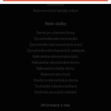
Reference
Naše excelové tabulky online
Naše služby
Servis pro stavební firmy
Zprostředkování řemeslníků
Zprostředkování samotných prací
Zprostředkování stavebních zakázek
Kalkulačka rekonstrukce bytu
Kalkulačka rekonstrukce domu
Kalkulačka stavby domu
Rekonstrukce bytů
Stavby a rekonstrukce domů
Technická videokonzultace
Kontrola cenových nabídek
Informace o nás