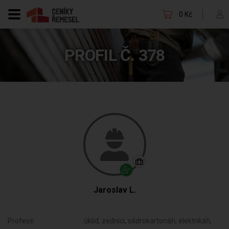
0 Kč
PROFIL Č. 378
Jaroslav L.
Profese:
úklid, zedníci, sádrokartonáři, elektrikáři,