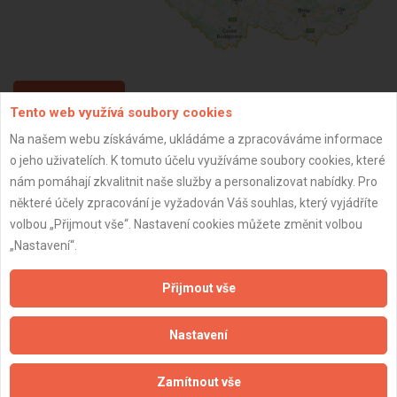
ZPĚT
Tento web využívá soubory cookies
Na našem webu získáváme, ukládáme a zpracováváme informace
o jeho uživatelích. K tomuto účelu využíváme soubory cookies, které
Aktualizováno z portálu ARES dne 30.12.2023 12:00:12
nám pomáhají zkvalitnit naše služby a personalizovat nabídky. Pro
některé účely zpracování je vyžadován Váš souhlas, který vyjádříte
volbou „Přijmout vše“. Nastavení cookies můžete změnit volbou
„Nastavení“.
Důležité informace
Přijmout vše
Naše firmy a řemeslníci
Zpracování a ochrana osobních údajů
Nastavení
Zásady pro používání souborů cookie
Obchodní podmínky (zprostředkování)
Zamítnout vše
Obchodní podmínky (rozpočtování)