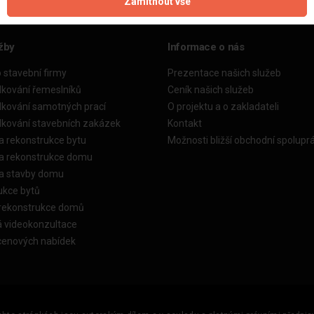
Zamítnout vše
žby
Informace o nás
o stavební firmy
Prezentace našich služeb
dkování řemeslníků
Ceník našich služeb
dkování samotných prací
O projektu a o zakladateli
dkování stavebních zakázek
Kontakt
a rekonstrukce bytu
Možnosti bližší obchodní spolupr
ka rekonstrukce domu
ka stavby domu
ukce bytů
 rekonstrukce domů
á videokonzultace
cenových nabídek