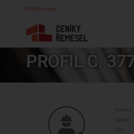
PREMIUM balíčky
PROFIL Č. 37
Profese:
Subjekt:
DPH: