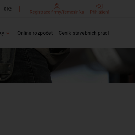
0 Kč
Registrace firmy/řemeslníka
Přihlášení
ky
Online rozpočet
Ceník stavebních prací