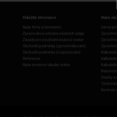
Důležité informace
Naše slu
Naše firmy a řemeslníci
Servis pr
Zpracování a ochrana osobních údajů
Zprostře
Zásady pro používání souborů cookie
Zprostře
Obchodní podmínky (zprostředkování)
Zprostře
Obchodní podmínky (rozpočtování)
Kalkulačk
Reference
Kalkulač
Naše excelové tabulky online
Kalkulač
Rekonstr
Stavby a
Technick
Kontrola 