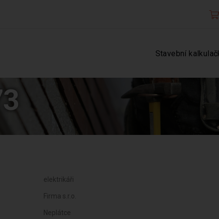
Stavební kalkulač
73
elektrikáři
Firma s.r.o.
Neplátce