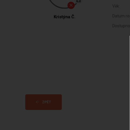
Věk:
Datum reg
Kristýna Č.
Dostupno
ZPĚT