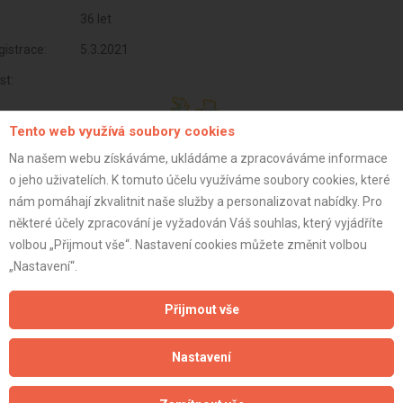
36 let
istrace:
5.3.2021
st:
Tento web využívá soubory cookies
Na našem webu získáváme, ukládáme a zpracováváme informace
o jeho uživatelích. K tomuto účelu využíváme soubory cookies, které
nám pomáhají zkvalitnit naše služby a personalizovat nabídky. Pro
některé účely zpracování je vyžadován Váš souhlas, který vyjádříte
volbou „Přijmout vše“. Nastavení cookies můžete změnit volbou
„Nastavení“.
Přijmout vše
Aktualizováno z portálu ARES dne 03.01.2024 08:15:07
Nastavení