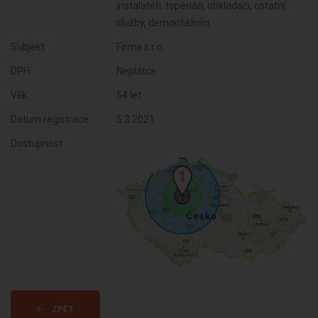
instalatéři, topenáři, obkladači, ostatní
služby, demontážníci
Subjekt:
Firma s.r.o.
DPH:
Neplátce
Věk:
54 let
Datum registrace:
5.3.2021
Dostupnost:
ZPĚT