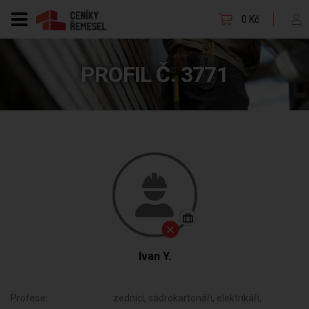
0 Kč
PROFIL Č. 3771
Ivan Y.
Profese:
zedníci, sádrokartonáři, elektrikáři,