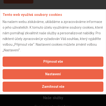
Tento web využívá soubory cookies
Aktualizováno z portálu ARES dne 03.01.2024 01:30:11
Na našem webu získáváme, ukládáme a zpracováváme informace
o jeho uživatelích. K tomuto účelu využíváme soubory cookies, které
nám pomáhají zkvalitnit naše služby a personalizovat nabídky. Pro
některé účely zpracování je vyžadován Váš souhlas, který vyjádříte
Důležité informace
volbou „Přijmout vše“. Nastavení cookies můžete změnit volbou
„Nastavení“.
Naše firmy a řemeslníci
Zpracování a ochrana osobních údajů
Přijmout vše
Zásady pro používání souborů cookie
Obchodní podmínky (zprostředkování)
Nastavení
Obchodní podmínky (rozpočtování)
Reference
Naše excelové tabulky online
Zamítnout vše
Naše služby