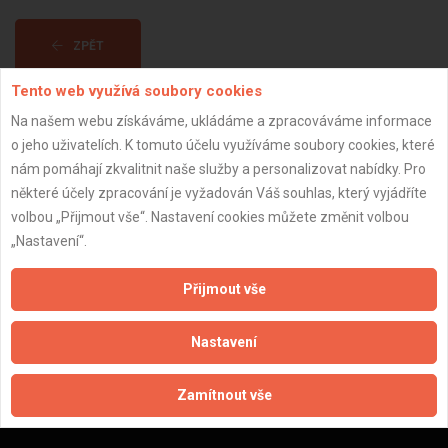
ZPĚT
Tento web využívá soubory cookies
Aktualizováno z portálu ARES dne 30.12.2023 10:45:12
Na našem webu získáváme, ukládáme a zpracováváme informace
o jeho uživatelích. K tomuto účelu využíváme soubory cookies, které
nám pomáhají zkvalitnit naše služby a personalizovat nabídky. Pro
některé účely zpracování je vyžadován Váš souhlas, který vyjádříte
volbou „Přijmout vše“. Nastavení cookies můžete změnit volbou
Důležité informace
„Nastavení“.
Naše firmy a řemeslníci
Přijmout vše
Zpracování a ochrana osobních údajů
Zásady pro používání souborů cookie
Nastavení
Obchodní podmínky (zprostředkování)
Obchodní podmínky (rozpočtování)
Zamítnout vše
Reference
Naše excelové tabulky online