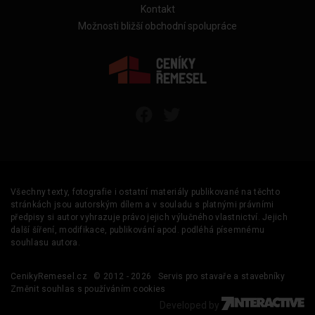
Kontakt
Možnosti bližší obchodní spolupráce
Všechny texty, fotografie i ostatní materiály publikované na těchto
stránkách jsou autorským dílem a v souladu s platnými právními
předpisy si autor vyhrazuje právo jejich výlučného vlastnictví. Jejich
další šíření, modifikace, publikování apod. podléhá písemnému
souhlasu autora.
CenikyRemesel.cz
© 2012 - 2026
Servis pro stavaře a stavebníky
Změnit souhlas s používáním cookies
Developed by