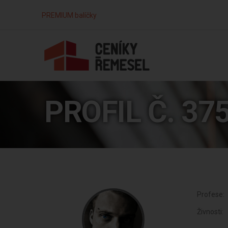
PREMIUM balíčky
PROFIL Č. 37
Profese:
Živnosti: