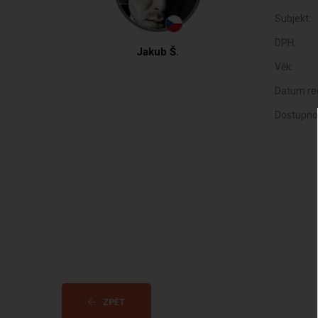
Subjekt:
DPH:
Jakub Š.
Věk:
Datum reg
Dostupno
ZPĚT