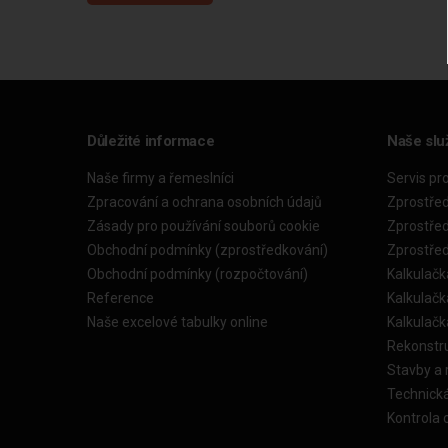
Důležité informace
Naše slu
Naše firmy a řemeslníci
Servis pr
Zpracování a ochrana osobních údajů
Zprostře
Zásady pro používání souborů cookie
Zprostře
Obchodní podmínky (zprostředkování)
Zprostře
Obchodní podmínky (rozpočtování)
Kalkulačk
Reference
Kalkulač
Naše excelové tabulky online
Kalkulač
Rekonstr
Stavby a
Technick
Kontrola 