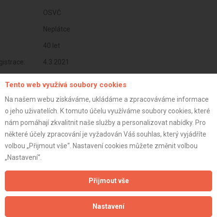
OSVČ
Neplátce
40 let
istrace:
4.3.2021
st:
Tento web využívá soubory cookies
Na našem webu získáváme, ukládáme a zpracováváme informace
o jeho uživatelích. K tomuto účelu využíváme soubory cookies, které
nám pomáhají zkvalitnit naše služby a personalizovat nabídky. Pro
některé účely zpracování je vyžadován Váš souhlas, který vyjádříte
volbou „Přijmout vše“. Nastavení cookies můžete změnit volbou
„Nastavení“.
Přijmout vše
Nastavení
Aktualizováno z portálu ARES dne 01.01.2024 10:45:11