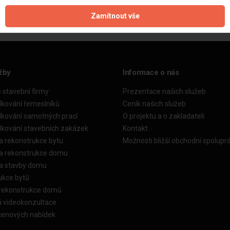
Zamítnout vše
žby
Informace o nás
o stavební firmy
Prezentace našich služeb
dkování řemeslníků
Ceník našich služeb
dkování samotných prací
O projektu a o zakladateli
dkování stavebních zakázek
Kontakt
a rekonstrukce bytu
Možnosti bližší obchodní spolupr
ka rekonstrukce domu
ka stavby domu
ukce bytů
 rekonstrukce domů
á videokonzultace
cenových nabídek