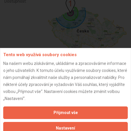
Dostupnost:
Tento web využívá soubory cookies
Na našem webu získáváme, ukládáme a zpracováváme informace
ZPĚT
o jeho uživatelích. K tomuto účelu využíváme soubory cookies, které
nám pomáhají zkvalitnit naše služby a personalizovat nabídky. Pro
některé účely zpracování je vyžadován Váš souhlas, který vyjádříte
Aktualizováno z portálu ARES dne 30.12.2023 04:15:26
volbou „Přijmout vše“. Nastavení cookies můžete změnit volbou
„Nastavení“.
Přijmout vše
Důležité informace
Nastavení