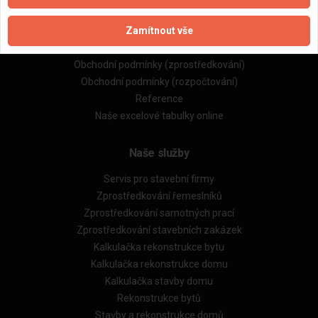
Naše firmy a řemeslníci
Zamítnout vše
Zpracování a ochrana osobních údajů
Zásady pro používání souborů cookie
Obchodní podmínky (zprostředkování)
Obchodní podmínky (rozpočtování)
Reference
Naše excelové tabulky online
Naše služby
Servis pro stavební firmy
Zprostředkování řemeslníků
Zprostředkování samotných prací
Zprostředkování stavebních zakázek
Kalkulačka rekonstrukce bytu
Kalkulačka rekonstrukce domu
Kalkulačka stavby domu
Rekonstrukce bytů
Stavby a rekonstrukce domů