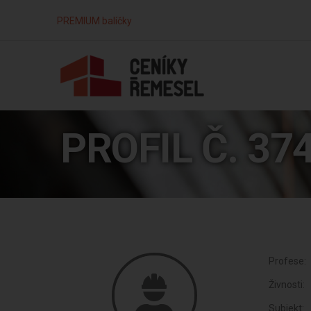
PREMIUM balíčky
PROFIL Č. 37
Profese:
Živnosti:
Subjekt: