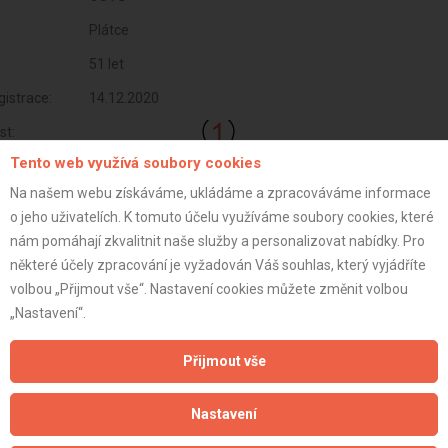
Plátce
51 let
istrace:
14.12.2020
st:
Tento web využívá soubory cookies
Na našem webu získáváme, ukládáme a zpracováváme informace
o jeho uživatelích. K tomuto účelu využíváme soubory cookies, které
nám pomáhají zkvalitnit naše služby a personalizovat nabídky. Pro
některé účely zpracování je vyžadován Váš souhlas, který vyjádříte
volbou „Přijmout vše“. Nastavení cookies můžete změnit volbou
„Nastavení“.
Přijmout vše
Aktualizováno z portálu ARES dne 03.12.2025 03:15:01
Nastavení