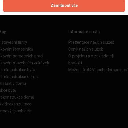
Zamítnout vše
žby
Informace o nás
o stavební firmy
Prezentace našich služeb
dkování řemeslníků
Ceník našich služeb
dkování samotných prací
O projektu a o zakladateli
dkování stavebních zakázek
Kontakt
a rekonstrukce bytu
Možnosti bližší obchodní spolupr
ka rekonstrukce domu
ka stavby domu
ukce bytů
 rekonstrukce domů
á videokonzultace
cenových nabídek