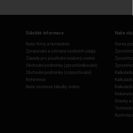
Důležité informace
Naše slu
Naše firmy a řemeslníci
Servis pr
Zpracování a ochrana osobních údajů
Zprostře
Zásady pro používání souborů cookie
Zprostře
Obchodní podmínky (zprostředkování)
Zprostře
Obchodní podmínky (rozpočtování)
Kalkulačk
Reference
Kalkulač
Naše excelové tabulky online
Kalkulač
Rekonstr
Stavby a
Technick
Kontrola 