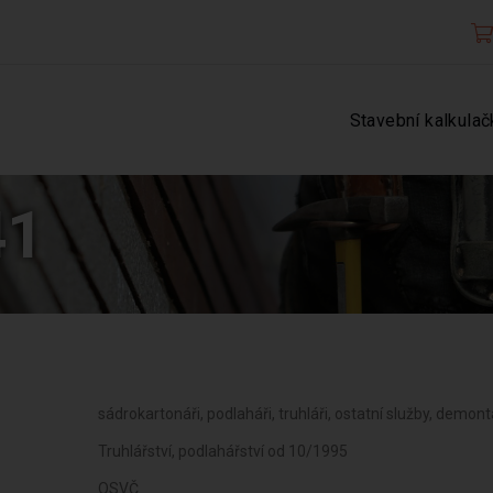
Stavební kalkulač
41
sádrokartonáři, podlaháři, truhláři, ostatní služby, demont
Truhlářství, podlahářství od 10/1995
OSVČ