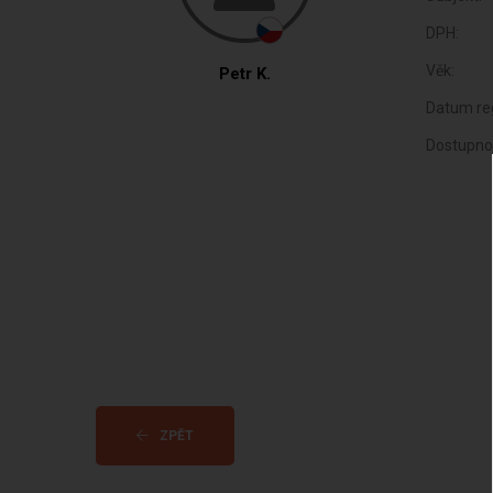
DPH:
Věk:
Petr K.
Datum reg
Dostupno
ZPĚT