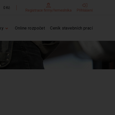
0 Kč
Registrace firmy/řemeslníka
Přihlášení
ky
Online rozpočet
Ceník stavebních prací