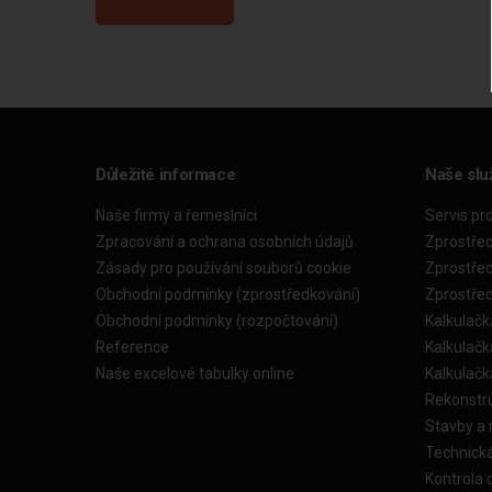
Důležité informace
Naše slu
Naše firmy a řemeslníci
Servis pr
Zpracování a ochrana osobních údajů
Zprostře
Zásady pro používání souborů cookie
Zprostře
Obchodní podmínky (zprostředkování)
Zprostře
Obchodní podmínky (rozpočtování)
Kalkulačk
Reference
Kalkulač
Naše excelové tabulky online
Kalkulač
Rekonstr
Stavby a
Technick
Kontrola 