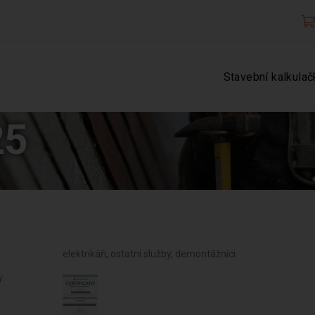
Stavební kalkulač
25
elektrikáři, ostatní služby, demontážníci
y: