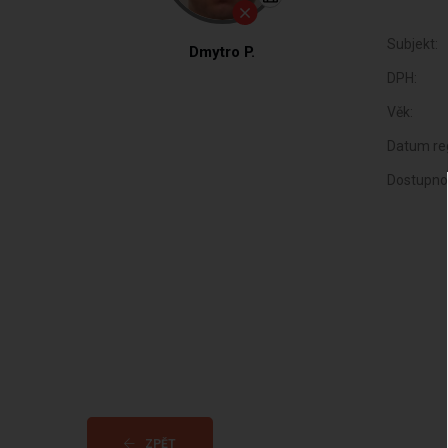
Subjekt:
Dmytro P.
DPH:
Věk:
Datum reg
Dostupno
ZPĚT