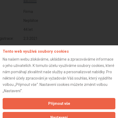
Firma
Neplátce
44 let
istrace:
2.3.2021
st:
Tento web využívá soubory cookies
Na našem webu získáváme, ukládáme a zpracováváme informace
o jeho uživatelích. K tomuto účelu využíváme soubory cookies, které
nám pomáhají zkvalitnit naše služby a personalizovat nabídky. Pro
některé účely zpracování je vyžadován Váš souhlas, který vyjádříte
volbou „Přijmout vše“. Nastavení cookies můžete změnit volbou
„Nastavení“.
Přijmout vše
Nastavení
Aktualizováno z portálu ARES dne 12.07.2024 06:50:27