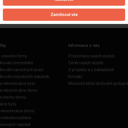
Zamítnout vše
žby
Informace o nás
o stavební firmy
Prezentace našich služeb
dkování řemeslníků
Ceník našich služeb
dkování samotných prací
O projektu a o zakladateli
dkování stavebních zakázek
Kontakt
a rekonstrukce bytu
Možnosti bližší obchodní spolupr
ka rekonstrukce domu
ka stavby domu
ukce bytů
 rekonstrukce domů
á videokonzultace
cenových nabídek