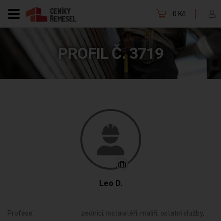
0 Kč
PROFIL Č. 3719
Leo D.
Profese:
zedníci, instalatéři, malíři, ostatní služby,