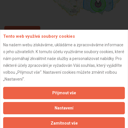
ZPĚT
Tento web využívá soubory cookies
Na našem webu získáváme, ukládáme a zpracováváme informace
o jeho uživatelích. K tomuto účelu využíváme soubory cookies, které
Aktualizováno z portálu ARES dne 02.12.2025 02:15:02
nám pomáhají zkvalitnit naše služby a personalizovat nabídky. Pro
některé účely zpracování je vyžadován Váš souhlas, který vyjádříte
volbou „Přijmout vše“. Nastavení cookies můžete změnit volbou
„Nastavení“.
Důležité informace
Přijmout vše
Naše firmy a řemeslníci
Zpracování a ochrana osobních údajů
Nastavení
Zásady pro používání souborů cookie
Obchodní podmínky (zprostředkování)
Zamítnout vše
Obchodní podmínky (rozpočtování)