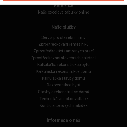
Reference
Naše excelové tabulky online
Naše služby
Servis pro stavební firmy
Zprostředkování řemeslníků
Zprostředkování samotných prací
Zprostředkování stavebních zakázek
Kalkulačka rekonstrukce bytu
Kalkulačka rekonstrukce domu
Kalkulačka stavby domu
Rekonstrukce bytů
Stavby a rekonstrukce domů
Technická videokonzultace
Kontrola cenových nabídek
Informace o nás