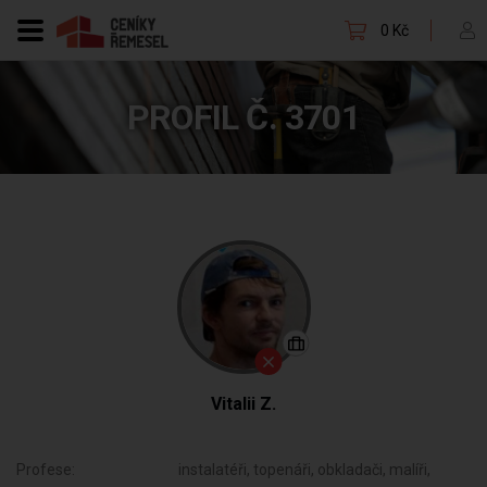
0 Kč
PROFIL Č. 3701
Vitalii Z.
Profese:
instalatéři, topenáři, obkladači, malíři,