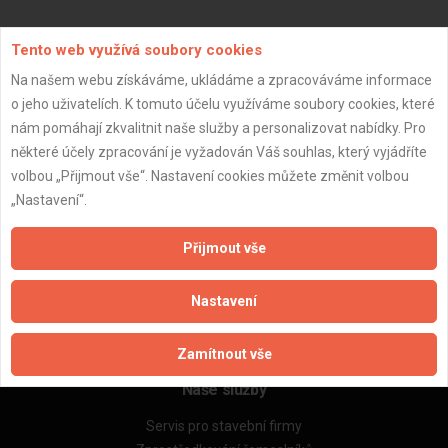
Aktualizováno z portálu ARES dne 02.12.2024 03:15:05
Tento web využívá soubory cookies
Na našem webu získáváme, ukládáme a zpracováváme informace
o jeho uživatelích. K tomuto účelu využíváme soubory cookies, které
nám pomáhají zkvalitnit naše služby a personalizovat nabídky. Pro
některé účely zpracování je vyžadován Váš souhlas, který vyjádříte
Důležité informace
volbou „Přijmout vše“. Nastavení cookies můžete změnit volbou
Naše firmy a řemeslníci
„Nastavení“.
Zpracování a ochrana osobních údajů
Zásady pro používání souborů cookie
Přijmout vše
Obchodní podmínky (zprostředkování)
Obchodní podmínky (rozpočtování)
Nastavení
Reference
Naše excelové tabulky online
Zamítnout vše
Naše služby
Servis pro stavební firmy