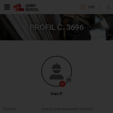
0 Kč
PROFIL Č. 3696
Ivan P.
Profese:
zedníci, sádrokartonáři, topenáři,