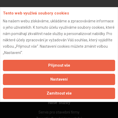
Aktualizováno z portálu ARES dne 03.01.2024 15:30:09
Tento web využívá soubory cookies
Na našem webu získáváme, ukládáme a zpracováváme informace
o jeho uživatelích. K tomuto účelu využíváme soubory cookies, které
nám pomáhají zkvalitnit naše služby a personalizovat nabídky. Pro
některé účely zpracování je vyžadován Váš souhlas, který vyjádříte
Důležité informace
volbou „Přijmout vše“. Nastavení cookies můžete změnit volbou
Naše firmy a řemeslníci
„Nastavení“.
Zpracování a ochrana osobních údajů
Zásady pro používání souborů cookie
Přijmout vše
Obchodní podmínky (zprostředkování)
Obchodní podmínky (rozpočtování)
Nastavení
Reference
Naše excelové tabulky online
Zamítnout vše
Naše služby
Servis pro stavební firmy