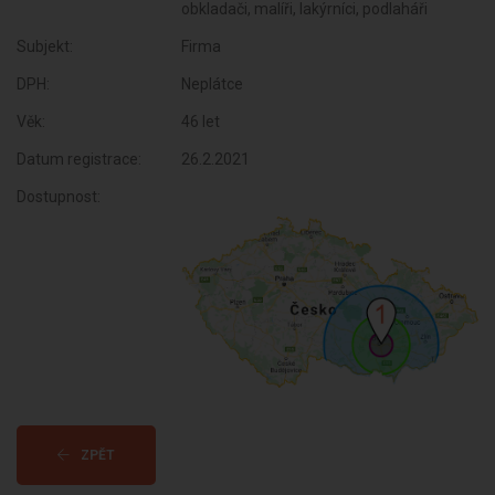
obkladači, malíři, lakýrníci, podlaháři
Subjekt:
Firma
DPH:
Neplátce
Věk:
46 let
Datum registrace:
26.2.2021
Dostupnost:
ZPĚT