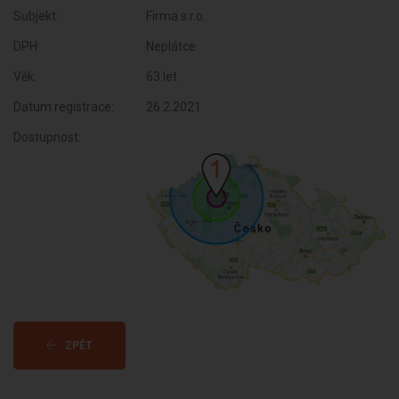
Subjekt:
Firma s.r.o.
DPH:
Neplátce
Věk:
63 let
Datum registrace:
26.2.2021
Dostupnost:
ZPĚT