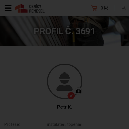
0 Kč
PROFIL Č. 3691
Petr K.
Profese:
instalatéři, topenáři