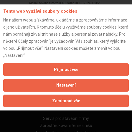
Aktualizováno z portálu ARES dne 04.01.2024 17:45:06
Tento web využívá soubory cookies
Na našem webu získáváme, ukládáme a zpracováváme informace
o jeho uživatelích. K tomuto účelu využíváme soubory cookies, které
nám pomáhají zkvalitnit naše služby a personalizovat nabídky. Pro
Důležité informace
některé účely zpracování je vyžadován Váš souhlas, který vyjádříte
volbou „Přijmout vše“. Nastavení cookies můžete změnit volbou
Naše firmy a řemeslníci
„Nastavení“.
Zpracování a ochrana osobních údajů
Zásady pro používání souborů cookie
Přijmout vše
Obchodní podmínky (zprostředkování)
Obchodní podmínky (rozpočtování)
Nastavení
Reference
Naše excelové tabulky online
Zamítnout vše
Naše služby
Servis pro stavební firmy
Zprostředkování řemeslníků