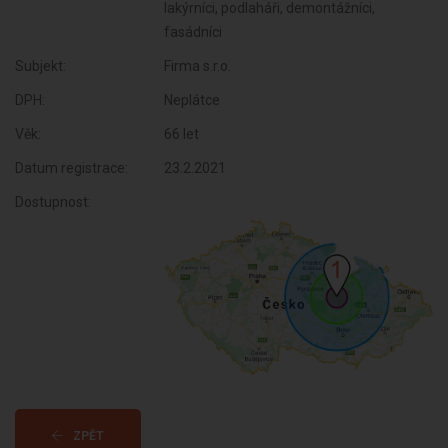
lakýrníci, podlaháři, demontážníci,
fasádníci
Subjekt:
Firma s.r.o.
DPH:
Neplátce
Věk:
66 let
Datum registrace:
23.2.2021
Dostupnost:
ZPĚT