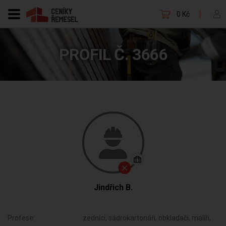
0 Kč
PROFIL Č. 3666
Jindřich B.
Profese:
zedníci, sádrokartonáři, obkladači, malíři,