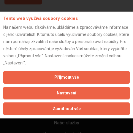
Tento web využívá soubory cookies
Aktualizováno z portálu ARES dne 05.01.2024 02:15:05
Na našem webu získáváme, ukládáme a zpracováváme informace
o jeho uživatelích. K tomuto účelu využíváme soubory cookies, které
nám pomáhají zkvalitnit naše služby a personalizovat nabídky. Pro
některé účely zpracování je vyžadován Váš souhlas, který vyjádříte
Důležité informace
volbou „Přijmout vše“. Nastavení cookies můžete změnit volbou
„Nastavení“.
Naše firmy a řemeslníci
Zpracování a ochrana osobních údajů
Přijmout vše
Zásady pro používání souborů cookie
Obchodní podmínky (zprostředkování)
Nastavení
Obchodní podmínky (rozpočtování)
Reference
Naše excelové tabulky online
Zamítnout vše
Naše služby