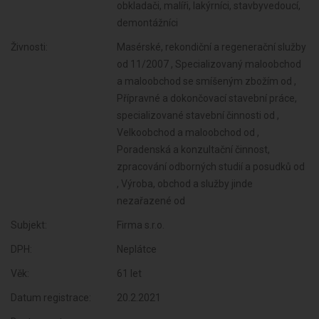
obkladači, malíři, lakýrníci, stavbyvedoucí,
demontážníci
Živnosti:
Masérské, rekondiční a regenerační služby
od 11/2007 , Specializovaný maloobchod
a maloobchod se smíšeným zbožím od ,
Přípravné a dokončovací stavební práce,
specializované stavební činnosti od ,
Velkoobchod a maloobchod od ,
Poradenská a konzultační činnost,
zpracování odborných studií a posudků od
, Výroba, obchod a služby jinde
nezařazené od
Subjekt:
Firma s.r.o.
DPH:
Neplátce
Věk:
61 let
Datum registrace:
20.2.2021