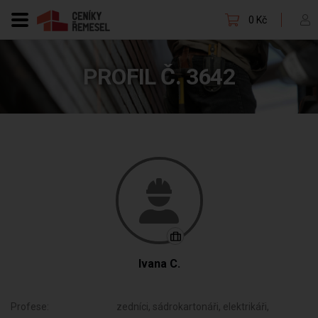
0 Kč
PROFIL Č. 3642
Ivana C.
Profese:
zedníci, sádrokartonáři, elektrikáři,