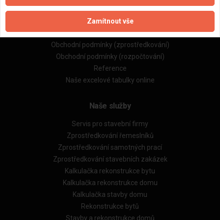
Naše firmy a řemeslníci
Zamítnout vše
Zpracování a ochrana osobních údajů
Zásady pro používání souborů cookie
Obchodní podmínky (zprostředkování)
Obchodní podmínky (rozpočtování)
Reference
Naše excelové tabulky online
Naše služby
Servis pro stavební firmy
Zprostředkování řemeslníků
Zprostředkování samotných prací
Zprostředkování stavebních zakázek
Kalkulačka rekonstrukce bytu
Kalkulačka rekonstrukce domu
Kalkulačka stavby domu
Rekonstrukce bytů
Stavby a rekonstrukce domů