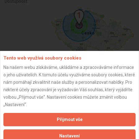
Dostupnost:
Tento web využívá soubory cookies
Na našem webu získáváme, ukládáme a zpracováváme informace
ZPĚT
o jeho uživatelích. K tomuto účelu využíváme soubory cookies, které
nám pomáhají zkvalitnit naše služby a personalizovat nabídky. Pro
některé účely zpracování je vyžadován Váš souhlas, který vyjádříte
Aktualizováno z portálu ARES dne 31.12.2024 06:15:09
volbou „Přijmout vše“. Nastavení cookies můžete změnit volbou
„Nastavení“.
Přijmout vše
Důležité informace
Nastavení