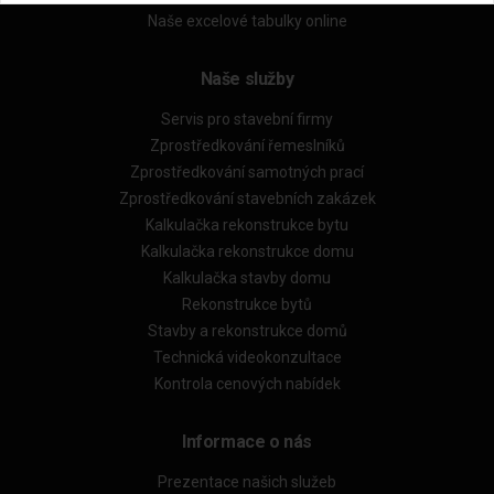
Naše excelové tabulky online
Naše služby
Servis pro stavební firmy
Zprostředkování řemeslníků
Zprostředkování samotných prací
Zprostředkování stavebních zakázek
Kalkulačka rekonstrukce bytu
Kalkulačka rekonstrukce domu
Kalkulačka stavby domu
Rekonstrukce bytů
Stavby a rekonstrukce domů
Technická videokonzultace
Kontrola cenových nabídek
Informace o nás
Prezentace našich služeb