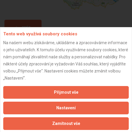
ZPĚT
Tento web využívá soubory cookies
Na našem webu získáváme, ukládáme a zpracováváme informace
Aktualizováno z portálu ARES dne 01.12.2025 05:00:02
o jeho uživatelích. K tomuto účelu využíváme soubory cookies, které
nám pomáhají zkvalitnit naše služby a personalizovat nabídky. Pro
některé účely zpracování je vyžadován Váš souhlas, který vyjádříte
volbou „Přijmout vše“. Nastavení cookies můžete změnit volbou
„Nastavení“.
Důležité informace
Přijmout vše
Naše firmy a řemeslníci
Zpracování a ochrana osobních údajů
Nastavení
Zásady pro používání souborů cookie
Obchodní podmínky (zprostředkování)
Zamítnout vše
Obchodní podmínky (rozpočtování)
Reference