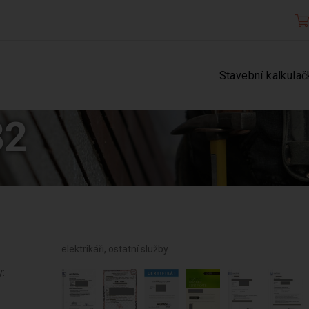
Stavební kalkulač
32
elektrikáři, ostatní služby
y: