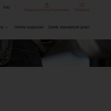
0 Kč
Registrace firmy/řemeslníka
Přihlášení
ky
Online rozpočet
Ceník stavebních prací