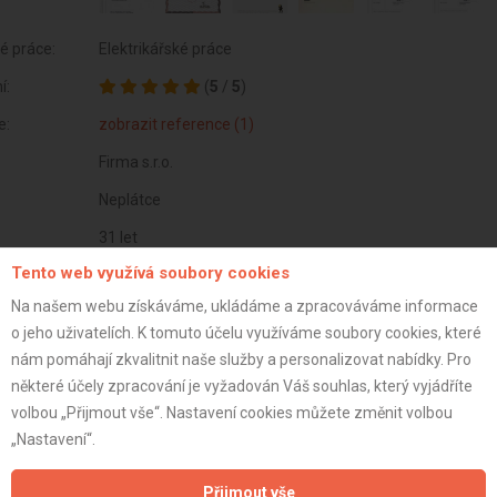
é práce:
Elektrikářské práce
í:
(
5
/
5
)
e:
zobrazit reference (1)
Firma s.r.o.
Neplátce
31 let
Tento web využívá soubory cookies
istrace:
20.2.2021
Na našem webu získáváme, ukládáme a zpracováváme informace
st:
o jeho uživatelích. K tomuto účelu využíváme soubory cookies, které
nám pomáhají zkvalitnit naše služby a personalizovat nabídky. Pro
některé účely zpracování je vyžadován Váš souhlas, který vyjádříte
volbou „Přijmout vše“. Nastavení cookies můžete změnit volbou
„Nastavení“.
Přijmout vše