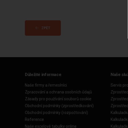
ZPĚT
Důležité informace
Naše slu
Naše firmy a řemeslníci
Servis pr
Zpracování a ochrana osobních údajů
Zprostře
Zásady pro používání souborů cookie
Zprostře
Obchodní podmínky (zprostředkování)
Zprostře
Obchodní podmínky (rozpočtování)
Kalkulačk
Reference
Kalkulač
Naše excelové tabulky online
Kalkulač