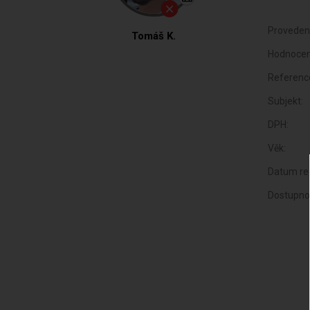
Proveden
Tomáš K.
Hodnocen
Referenc
Subjekt:
DPH:
Věk:
Datum reg
Dostupno