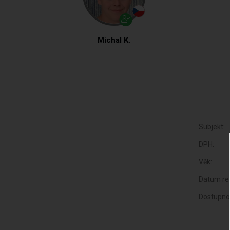
Michal K.
Subjekt:
DPH:
Věk:
Datum reg
Dostupno