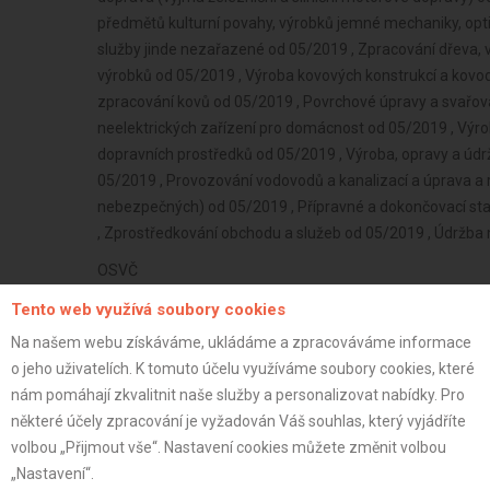
předmětů kulturní povahy, výrobků jemné mechaniky, opti
služby jinde nezařazené od 05/2019 , Zpracování dřeva,
výrobků od 05/2019 , Výroba kovových konstrukcí a kov
zpracování kovů od 05/2019 , Povrchové úpravy a svařová
neelektrických zařízení pro domácnost od 05/2019 , Výrob
dopravních prostředků od 05/2019 , Výroba, opravy a údrž
05/2019 , Provozování vodovodů a kanalizací a úprava a
nebezpečných) od 05/2019 , Přípravné a dokončovací stav
, Zprostředkování obchodu a služeb od 05/2019 , Údržba m
OSVČ
Neplátce
Tento web využívá soubory cookies
Na našem webu získáváme, ukládáme a zpracováváme informace
33 let
o jeho uživatelích. K tomuto účelu využíváme soubory cookies, které
istrace:
3.6.2019
nám pomáhají zkvalitnit naše služby a personalizovat nabídky. Pro
st:
některé účely zpracování je vyžadován Váš souhlas, který vyjádříte
volbou „Přijmout vše“. Nastavení cookies můžete změnit volbou
„Nastavení“.