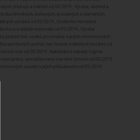
ckých přístrojů a měřidel od 05/2019 , Výroba, obchod a
 výroba dřevěných, korkových, proutěných a slaměných
odělných výrobků od 05/2019 , Umělecko-řemeslné
ní kovů a dalších materiálů od 05/2019 , Výroba
a jízdních kol, vozíků pro invalidy a jiných nemotorových
ba sportovních potřeb, her, hraček a dětských kočárků od
 rozvod vody od 05/2019 , Nakládání s odpady (vyjma
ební práce, specializované stavební činnosti od 05/2019
otorových vozidel a jejich příslušenství od 05/2019