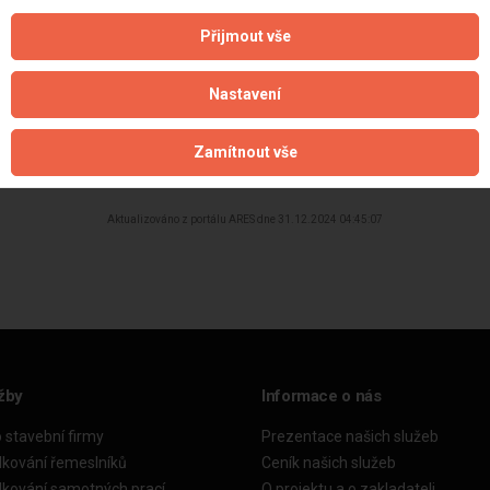
Přijmout vše
Nastavení
Zamítnout vše
Aktualizováno z portálu ARES dne 31.12.2024 04:45:07
žby
Informace o nás
o stavební firmy
Prezentace našich služeb
dkování řemeslníků
Ceník našich služeb
dkování samotných prací
O projektu a o zakladateli