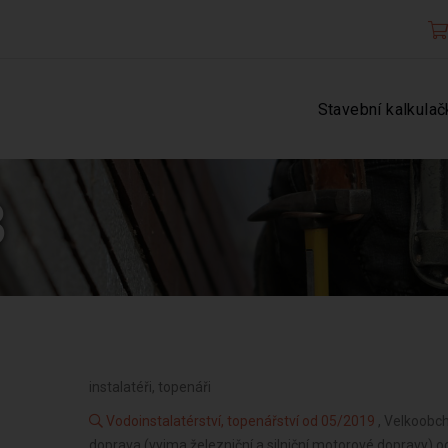
Stavební kalkulač
3
instalatéři, topenáři
Vodoinstalatérství, topenářství od 05/2019
, Velkoobc
doprava (vyjma železniční a silniční motorové dopravy) 