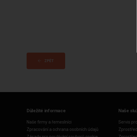
ZPĚT
Důležité informace
Naše slu
Naše firmy a řemeslníci
Servis pr
Zpracování a ochrana osobních údajů
Zprostře
Zásady pro používání souborů cookie
Zprostře