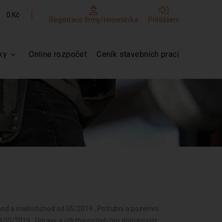
0 Kč
Registrace firmy/řemeslníka
Přihlášení
ky
Online rozpočet
Ceník stavebních prací
hod a maloobchod od 05/2019 , Potrubní a pozemní
od 05/2019 , Opravy a údržba potřeb pro domácnost,