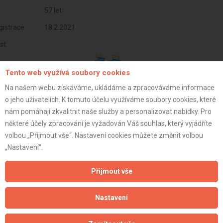
57 let
istrace:
18.2.2021
st:
Tento web využívá soubory cookies
Na našem webu získáváme, ukládáme a zpracováváme informace
o jeho uživatelích. K tomuto účelu využíváme soubory cookies, které
nám pomáhají zkvalitnit naše služby a personalizovat nabídky. Pro
některé účely zpracování je vyžadován Váš souhlas, který vyjádříte
volbou „Přijmout vše“. Nastavení cookies můžete změnit volbou
„Nastavení“.
Přijmout vše
Aktualizováno z portálu ARES dne 04.01.2024 19:30:09
Nastavení