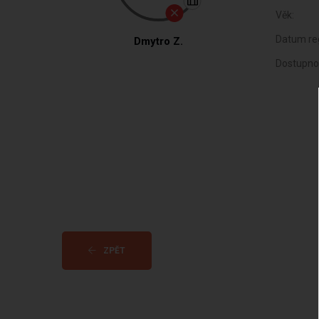
Věk:
Datum reg
Dmytro Z.
Dostupno
ZPĚT