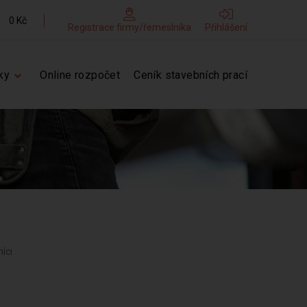
0 Kč
Registrace firmy/řemeslníka
Přihlášení
ky
Online rozpočet
Ceník stavebních prací
níci