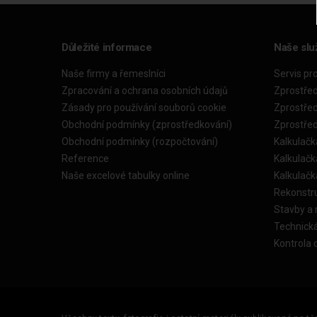
Důležité informace
Naše slu
Naše firmy a řemeslníci
Servis pr
Zpracování a ochrana osobních údajů
Zprostře
Zásady pro používání souborů cookie
Zprostře
Obchodní podmínky (zprostředkování)
Zprostře
Obchodní podmínky (rozpočtování)
Kalkulačk
Reference
Kalkulač
Naše excelové tabulky online
Kalkulač
Rekonstr
Stavby a
Technick
Kontrola 