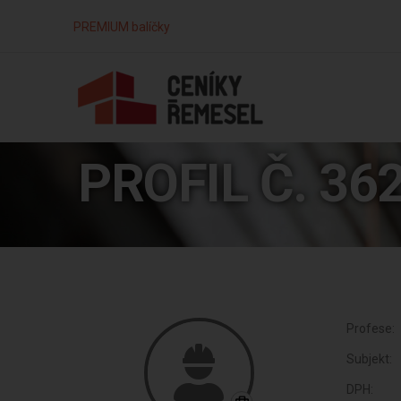
PREMIUM balíčky
PROFIL Č. 36
Profese:
Subjekt:
DPH: