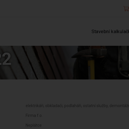
Stavební kalkulač
22
elektrikáři, obkladači, podlaháři, ostatní služby, demontáž
Firma f.o.
Neplátce