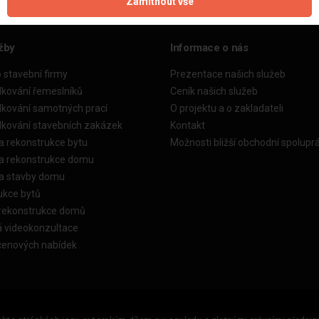
Zamítnout vše
žby
Informace o nás
o stavební firmy
Prezentace našich služeb
dkování řemeslníků
Ceník našich služeb
dkování samotných prací
O projektu a o zakladateli
dkování stavebních zakázek
Kontakt
a rekonstrukce bytu
Možnosti bližší obchodní spolupr
ka rekonstrukce domu
ka stavby domu
ukce bytů
 rekonstrukce domů
á videokonzultace
cenových nabídek