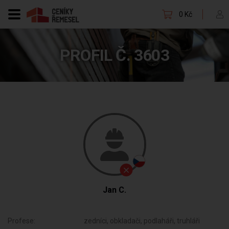
0 Kč
PROFIL Č. 3603
Jan C.
Profese:
zedníci, obkladači, podlaháři, truhláři