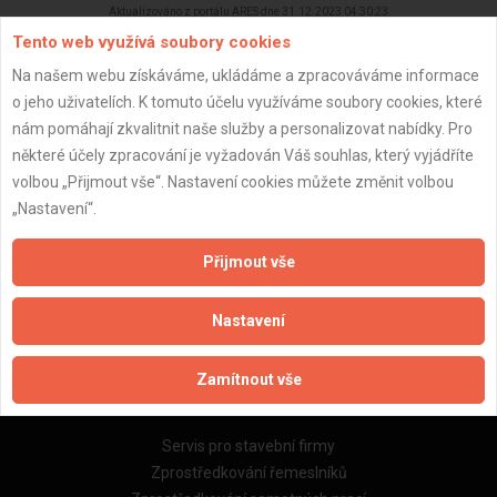
Aktualizováno z portálu ARES dne 31.12.2023 04:30:23
Tento web využívá soubory cookies
Na našem webu získáváme, ukládáme a zpracováváme informace
o jeho uživatelích. K tomuto účelu využíváme soubory cookies, které
nám pomáhají zkvalitnit naše služby a personalizovat nabídky. Pro
Důležité informace
některé účely zpracování je vyžadován Váš souhlas, který vyjádříte
volbou „Přijmout vše“. Nastavení cookies můžete změnit volbou
Naše firmy a řemeslníci
„Nastavení“.
Zpracování a ochrana osobních údajů
Zásady pro používání souborů cookie
Přijmout vše
Obchodní podmínky (zprostředkování)
Obchodní podmínky (rozpočtování)
Nastavení
Reference
Naše excelové tabulky online
Zamítnout vše
Naše služby
Servis pro stavební firmy
Zprostředkování řemeslníků