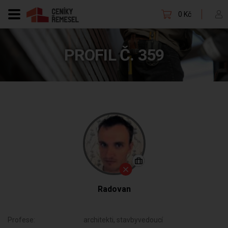
0 Kč
PROFIL Č. 359
Radovan
Profese:
architekti, stavbyvedoucí