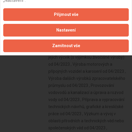
„Nastavení“.
Poskytování služeb osobního charakteru a
pro osobní hygienu od 04/2023 ,
Přijmout vše
Poskytování služeb pro právnické osoby a
svěřenské fondy od 04/2023 , Poskytování
služeb pro zemědělství, zahradnictví,
Nastavení
rybníkářství, lesnictví a myslivost od
04/2023 , Výroba, obchod a služby jinde
Zamítnout vše
nezařazené od 04/2023 , Chov zvířat a
jejich výcvik (s výjimkou živočišné výroby)
od 04/2023 , Výroba motorových a
přípojných vozidel a karoserií od 04/2023 ,
Výroba dalších výrobků zpracovatelského
průmyslu od 04/2023 , Provozování
vodovodů a kanalizací a úprava a rozvod
vody od 04/2023 , Příprava a vypracování
technických návrhů, grafické a kresličské
práce od 04/2023 , Výzkum a vývoj v
oblasti přírodních a technických věd nebo
společenských věd od 04/2023 ,