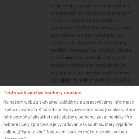
zvukově-obrazových záznamů a výroba
nenahraných nosičů údajů a záznamů od
12/2013 , Projektování elektrických
zařízení od 12/2013 , Povrchové úpravy a
svařování kovů a dalších materiálů od
12/2013 , Reklamní činnost, marketing,
mediální zastoupení od 12/2013 , Výroba
elektronických součástek, elektrických
zařízení a výroba a opravy elektrických
strojů, přístrojů a elektronických zařízení
pracujících na malém napětí od 12/2013 ,
Výroba neelektrických zařízení pro
Tento web využívá soubory cookies
domácnost od 12/2013 , Nákup, prodej,
Na našem webu získáváme, ukládáme a zpracováváme informace
správa a údržba nemovitostí od 03/2020 ,
o jeho uživatelích. K tomuto účelu využíváme soubory cookies, které
Testování, měření, analýzy a kontroly od
nám pomáhají zkvalitnit naše služby a personalizovat nabídky. Pro
04/2023 , Provozování cestovní agentury
některé účely zpracování je vyžadován Váš souhlas, který vyjádříte
a průvodcovská činnost v oblasti
volbou „Přijmout vše“. Nastavení cookies můžete změnit volbou
cestovního ruchu od 04/2023 ,