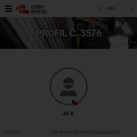
0 Kč
PROFIL Č. 3576
Jiří K.
Profese:
sádrokartonáři, elektrikáři, podlaháři,