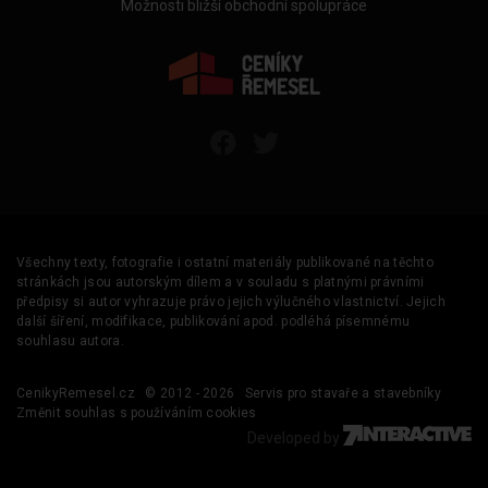
Možnosti bližší obchodní spolupráce
Všechny texty, fotografie i ostatní materiály publikované na těchto
stránkách jsou autorským dílem a v souladu s platnými právními
předpisy si autor vyhrazuje právo jejich výlučného vlastnictví. Jejich
další šíření, modifikace, publikování apod. podléhá písemnému
souhlasu autora.
CenikyRemesel.cz
© 2012 - 2026
Servis pro stavaře a stavebníky
Změnit souhlas s používáním cookies
Developed by