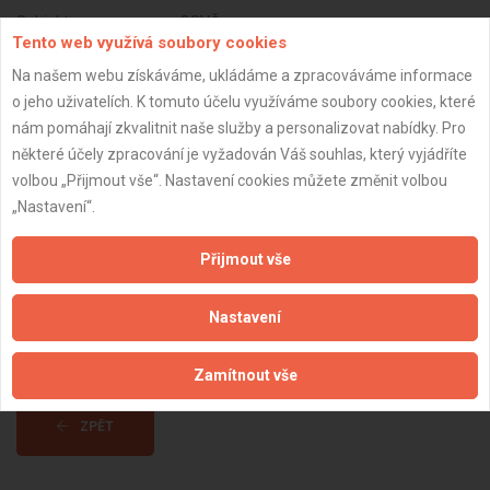
Subjekt:
OSVČ
Tento web využívá soubory cookies
DPH:
Plátce
Na našem webu získáváme, ukládáme a zpracováváme informace
Věk:
33 let
o jeho uživatelích. K tomuto účelu využíváme soubory cookies, které
nám pomáhají zkvalitnit naše služby a personalizovat nabídky. Pro
Datum registrace:
13.2.2021
některé účely zpracování je vyžadován Váš souhlas, který vyjádříte
Dostupnost:
volbou „Přijmout vše“. Nastavení cookies můžete změnit volbou
„Nastavení“.
Přijmout vše
Nastavení
Zamítnout vše
ZPĚT