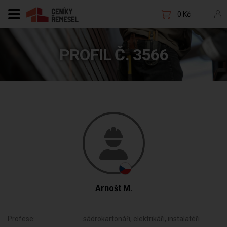
0 Kč
PROFIL Č. 3566
Arnošt M.
Profese:
sádrokartonáři, elektrikáři, instalatéři