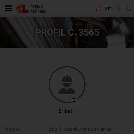
0 Kč
PROFIL Č. 3565
Erika H.
Profese:
zedníci, sádrokartonáři, elektrikáři,