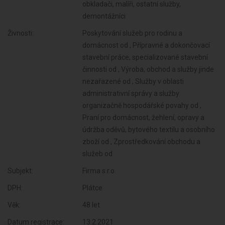
obkladači, malíři, ostatní služby,
demontážníci
Živnosti:
Poskytování služeb pro rodinu a
domácnost od , Přípravné a dokončovací
stavební práce, specializované stavební
činnosti od , Výroba, obchod a služby jinde
nezařazené od , Služby v oblasti
administrativní správy a služby
organizačně hospodářské povahy od ,
Praní pro domácnost, žehlení, opravy a
údržba oděvů, bytového textilu a osobního
zboží od , Zprostředkování obchodu a
služeb od
Subjekt:
Firma s.r.o.
DPH:
Plátce
Věk:
48 let
Datum registrace:
13.2.2021