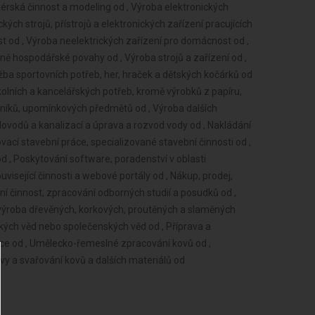
érská činnost a modeling od , Výroba elektronických
kých strojů, přístrojů a elektronických zařízení pracujících
t od , Výroba neelektrických zařízení pro domácnost od ,
čně hospodářské povahy od , Výroba strojů a zařízení od ,
žba sportovních potřeb, her, hraček a dětských kočárků od
kolních a kancelářských potřeb, kromě výrobků z papíru,
štníků, upomínkových předmětů od , Výroba dalších
vodů a kanalizací a úprava a rozvod vody od , Nakládání
cí stavební práce, specializované stavební činnosti od ,
d , Poskytování software, poradenství v oblasti
visející činnosti a webové portály od , Nákup, prodej,
í činnost, zpracování odborných studií a posudků od ,
výroba dřevěných, korkových, proutěných a slaměných
ckých věd nebo společenských věd od , Příprava a
áce od , Umělecko-řemeslné zpracování kovů od ,
vy a svařování kovů a dalších materiálů od