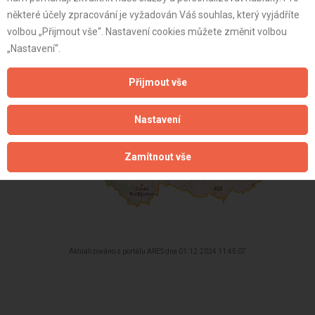
některé účely zpracování je vyžadován Váš souhlas, který vyjádříte
40 let
volbou „Přijmout vše“. Nastavení cookies můžete změnit volbou
istrace:
4.2.2021
„Nastavení“.
st:
Přijmout vše
Nastavení
Zamítnout vše
Aktualizováno z portálu ARES dne 01.12.2024 11:45:07