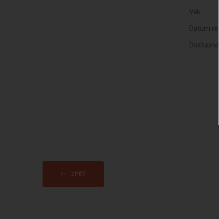
Věk:
Datum reg
Dostupno
ZPĚT