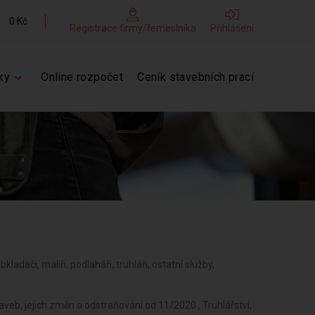
0 Kč
Registrace firmy/řemeslníka
Přihlášení
ky
Online rozpočet
Ceník stavebních prací
obkladači, malíři, podlaháři, truhláři, ostatní služby,
veb, jejich změn a odstraňování od 11/2020 , Truhlářství,