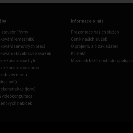
žby
Informace o nás
o stavební firmy
Prezentace našich služeb
dkování řemeslníků
Ceník našich služeb
dkování samotných prací
O projektu a o zakladateli
dkování stavebních zakázek
Kontakt
a rekonstrukce bytu
Možnosti bližší obchodní spolupr
ka rekonstrukce domu
ka stavby domu
ukce bytů
 rekonstrukce domů
á videokonzultace
cenových nabídek