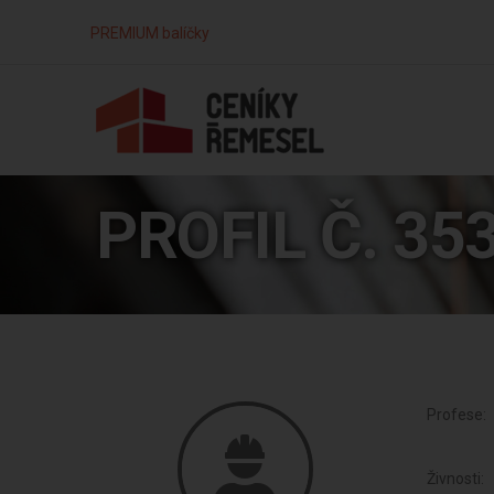
PREMIUM balíčky
PROFIL Č. 35
Profese:
Živnosti: