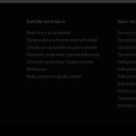
Důležité informace
Naše slu
Naše firmy a řemeslníci
Servis pr
Zpracování a ochrana osobních údajů
Zprostře
Zásady pro používání souborů cookie
Zprostře
Obchodní podmínky (zprostředkování)
Zprostře
Obchodní podmínky (rozpočtování)
Kalkulačk
Reference
Kalkulač
Naše excelové tabulky online
Kalkulač
Rekonstr
Stavby a
Technick
Kontrola 