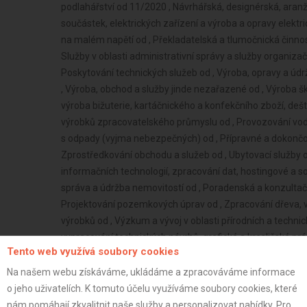
podlahářství od 11/2020 , Návrhářská, designérská, aranž
součástek, elektrických zařízení a výroba a opravy elektric
na malém napětí od , Překladatelská a tlumočnická činnos
Služby v oblasti administrativní správy a služby organiza
Poskytování technických služeb od , Výroba, opravy a údr
, Výroba, obchod a služby jinde nezařazené od , Výroba š
výroba bižuterie, kartáčnického a konfekčního zboží, de
výrobků zpracovatelského průmyslu od , Provozování vodo
s odpady (vyjma nebezpečných) od , Přípravné a dokončova
Zprostředkování obchodu a služeb od , Ubytovací služby o
informačních technologií, zpracování dat, hostingové a sou
správa a údržba nemovitostí od , Poradenská a konzultačn
Projektování pozemkových úprav od , Zpracování dřeva, 
výrobků od , Výzkum a vývoj v oblasti přírodních a techni
vypracování technických návrhů, grafické a kresličské pr
Tento web využívá soubory cookies
Testování, měření, analýzy a kontroly od , Povrchové úpra
Na našem webu získáváme, ukládáme a zpracováváme informace
Firma s.r.o.
o jeho uživatelích. K tomuto účelu využíváme soubory cookies, které
Neplátce
nám pomáhají zkvalitnit naše služby a personalizovat nabídky. Pro