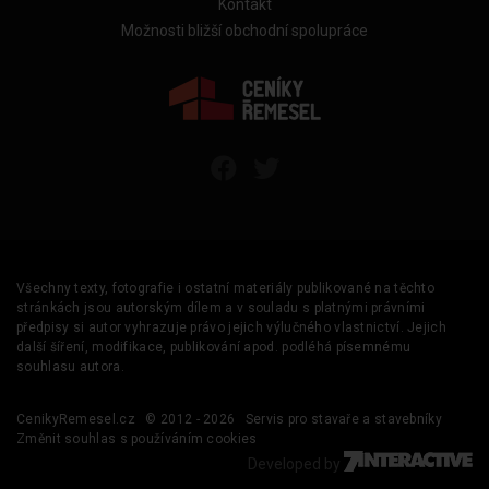
Kontakt
Možnosti bližší obchodní spolupráce
Všechny texty, fotografie i ostatní materiály publikované na těchto
stránkách jsou autorským dílem a v souladu s platnými právními
předpisy si autor vyhrazuje právo jejich výlučného vlastnictví. Jejich
další šíření, modifikace, publikování apod. podléhá písemnému
souhlasu autora.
CenikyRemesel.cz
© 2012 - 2026
Servis pro stavaře a stavebníky
Změnit souhlas s používáním cookies
Developed by