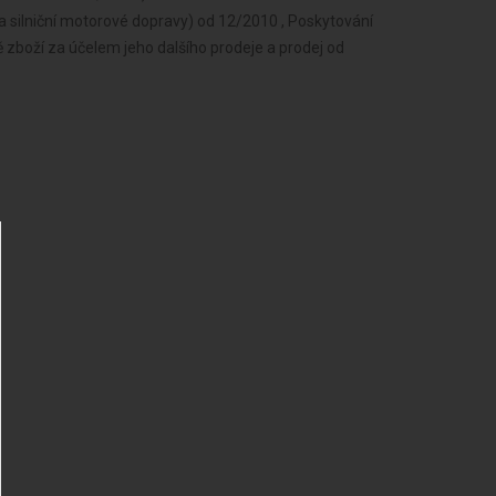
a silniční motorové dopravy) od 12/2010 , Poskytování
 zboží za účelem jeho dalšího prodeje a prodej od