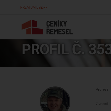
PREMIUM balíčky
PROFIL Č. 35
Profese:
Živnosti: