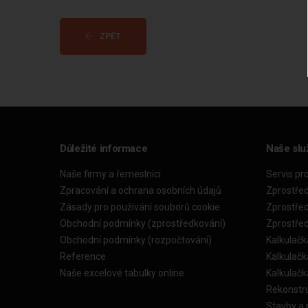
ZPĚT
Důležité informace
Naše slu
Naše firmy a řemeslníci
Servis pr
Zpracování a ochrana osobních údajů
Zprostře
Zásady pro používání souborů cookie
Zprostře
Obchodní podmínky (zprostředkování)
Zprostře
Obchodní podmínky (rozpočtování)
Kalkulačk
Reference
Kalkulač
Naše excelové tabulky online
Kalkulač
Rekonstr
Stavby a