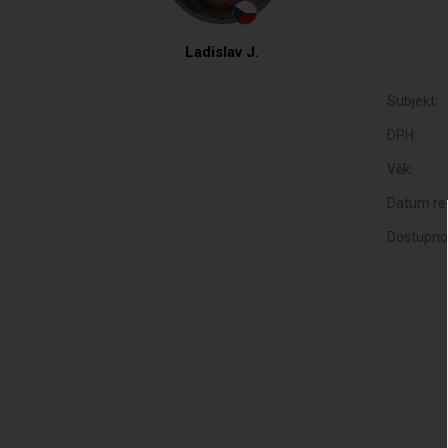
Ladislav J.
Subjekt:
DPH:
Věk:
Datum reg
Dostupno