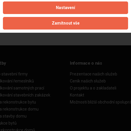
Nastavení
Aktualizováno z portálu ARES dne 31.12.2024 18:15:05
Zamítnout vše
žby
Informace o nás
o stavební firmy
Prezentace našich služeb
dkování řemeslníků
Ceník našich služeb
dkování samotných prací
O projektu a o zakladateli
dkování stavebních zakázek
Kontakt
a rekonstrukce bytu
Možnosti bližší obchodní spolupr
ka rekonstrukce domu
ka stavby domu
ukce bytů
 rekonstrukce domů