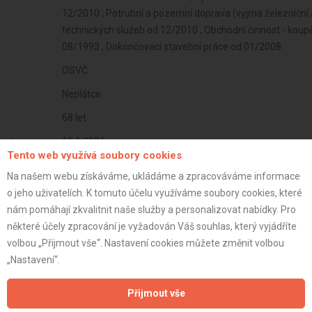
12/2010 , Potrubní a pozemní doprava (vyjma železniční 
technických služeb od 12/2010 , Obchodní činnost - koupě
08/1993 , Dokončovací stavební práce od 01/2008
OSVČ
Neplátce
68 let
istrace:
10.1.2021
Tento web využívá soubory cookies
st:
Na našem webu získáváme, ukládáme a zpracováváme informace
o jeho uživatelích. K tomuto účelu využíváme soubory cookies, které
nám pomáhají zkvalitnit naše služby a personalizovat nabídky. Pro
některé účely zpracování je vyžadován Váš souhlas, který vyjádříte
volbou „Přijmout vše“. Nastavení cookies můžete změnit volbou
„Nastavení“.
Přijmout vše