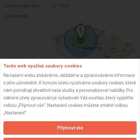
Datum registrace:
22.1.2021
Dostupnost:
Tento web využívá soubory cookies
Na našem webu získáváme, ukládáme a zpracováváme informace
o jeho uživatelích. K tomuto účelu využíváme soubory cookies, které
ZPĚT
nám pomáhají zkvalitnit naše služby a personalizovat nabídky. Pro
některé účely zpracování je vyžadován Váš souhlas, který vyjádříte
volbou „Přijmout vše“. Nastavení cookies můžete změnit volbou
Aktualizováno z portálu ARES dne 31.12.2024 02:45:06
„Nastavení“.
Přijmout vše