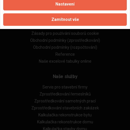
Nastavení
Důležité informace
Zamítnout vše
Naše firmy a řemeslníci
Zpracování a ochrana osobních údajů
Zásady pro používání souborů cookie
Obchodní podmínky (zprostředkování)
Obchodní podmínky (rozpočtování)
Reference
Naše excelové tabulky online
Naše služby
Servis pro stavební firmy
Zprostředkování řemeslníků
Zprostředkování samotných prací
Zprostředkování stavebních zakázek
Kalkulačka rekonstrukce bytu
Kalkulačka rekonstrukce domu
Kalkulačka stavby domu