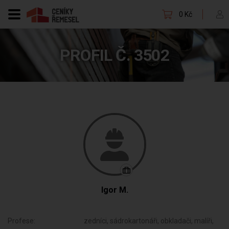
0 Kč
PROFIL Č. 3502
Igor M.
Profese:
zedníci, sádrokartonáři, obkladači, malíři,