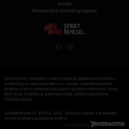
Kontakt
Možnosti bližší obchodní spolupráce
Všechny texty, fotografie i ostatní materiály publikované na těchto
stránkách jsou autorským dílem a v souladu s platnými právními
předpisy si autor vyhrazuje právo jejich výlučného vlastnictví. Jejich
další šíření, modifikace, publikování apod. podléhá písemnému
souhlasu autora.
CenikyRemesel.cz
© 2012 - 2026
Servis pro stavaře a stavebníky
Změnit souhlas s používáním cookies
Developed by