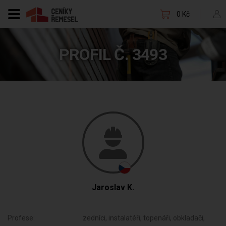
0 Kč
PROFIL Č. 3493
Jaroslav K.
Profese:
zedníci, instalatéři, topenáři, obkladači,