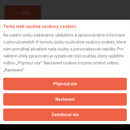
ZPĚT
Tento web využívá soubory cookies
Aktualizováno z portálu ARES dne 30.12.2024 20:00:11
Na našem webu získáváme, ukládáme a zpracováváme informace
o jeho uživatelích. K tomuto účelu využíváme soubory cookies, které
nám pomáhají zkvalitnit naše služby a personalizovat nabídky. Pro
některé účely zpracování je vyžadován Váš souhlas, který vyjádříte
volbou „Přijmout vše“. Nastavení cookies můžete změnit volbou
Důležité informace
„Nastavení“.
Naše firmy a řemeslníci
Přijmout vše
Zpracování a ochrana osobních údajů
Zásady pro používání souborů cookie
Nastavení
Obchodní podmínky (zprostředkování)
Obchodní podmínky (rozpočtování)
Zamítnout vše
Reference
Naše excelové tabulky online