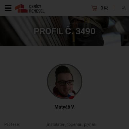
0 Kč
PROFIL Č. 3490
Matyáš V.
Profese:
instalatéři, topenáři, plynaři