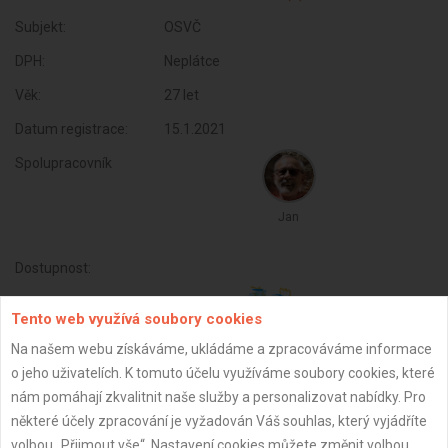
Subjekt:
OSVČ
DPH:
Neplátce
Věk:
27 let
Datum registrace:
15.1.2021
Spolupracovník
Jan
Dostupnost:
Tento web využívá soubory cookies
Na našem webu získáváme, ukládáme a zpracováváme informace
o jeho uživatelích. K tomuto účelu využíváme soubory cookies, které
nám pomáhají zkvalitnit naše služby a personalizovat nabídky. Pro
některé účely zpracování je vyžadován Váš souhlas, který vyjádříte
volbou „Přijmout vše“. Nastavení cookies můžete změnit volbou