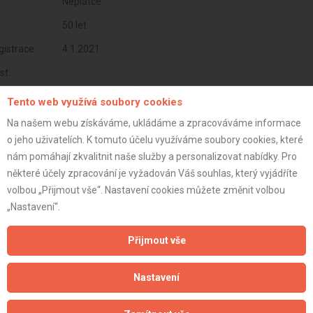
Neplátce
50 let
istrace:
4.1.2021
st:
Tento web využívá soubory cookies
Na našem webu získáváme, ukládáme a zpracováváme informace
o jeho uživatelích. K tomuto účelu využíváme soubory cookies, které
nám pomáhají zkvalitnit naše služby a personalizovat nabídky. Pro
některé účely zpracování je vyžadován Váš souhlas, který vyjádříte
volbou „Přijmout vše“. Nastavení cookies můžete změnit volbou
„Nastavení“.
Přijmout vše
Aktualizováno z portálu ARES dne 04.01.2024 13:15:07
Nastavení