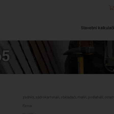
Stavební kalkulač
65
zedníci, sádrokartonáři, obkladači, malíři, podlaháři, ostat
Firma