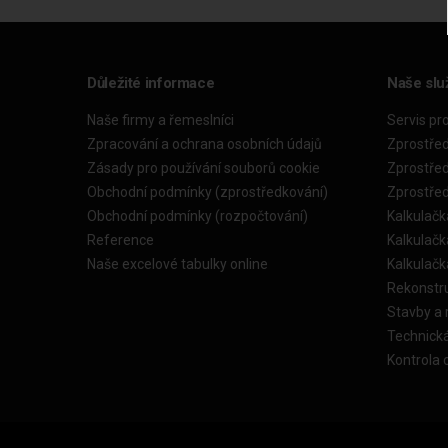
Důležité informace
Naše slu
Naše firmy a řemeslníci
Servis pr
Zpracování a ochrana osobních údajů
Zprostře
Zásady pro používání souborů cookie
Zprostře
Obchodní podmínky (zprostředkování)
Zprostře
Obchodní podmínky (rozpočtování)
Kalkulačk
Reference
Kalkulač
Naše excelové tabulky online
Kalkulač
Rekonstr
Stavby a
Technick
Kontrola 