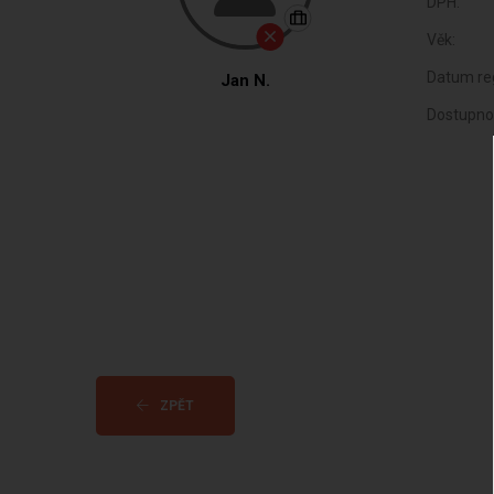
DPH:
Věk:
Datum reg
Jan N.
Dostupno
ZPĚT