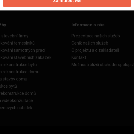
Zamítnout vše
žby
Informace o nás
o stavební firmy
Prezentace našich služeb
dkování řemeslníků
Ceník našich služeb
dkování samotných prací
O projektu a o zakladateli
dkování stavebních zakázek
Kontakt
a rekonstrukce bytu
Možnosti bližší obchodní spolupr
ka rekonstrukce domu
ka stavby domu
ukce bytů
 rekonstrukce domů
á videokonzultace
cenových nabídek