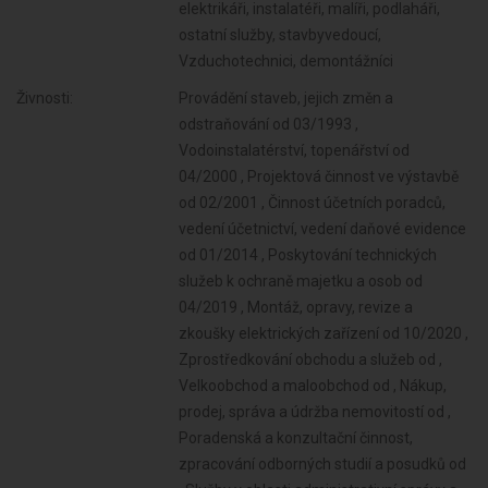
elektrikáři, instalatéři, malíři, podlaháři,
ostatní služby, stavbyvedoucí,
Vzduchotechnici, demontážníci
Živnosti:
Provádění staveb, jejich změn a
odstraňování od 03/1993 ,
Vodoinstalatérství, topenářství od
04/2000 , Projektová činnost ve výstavbě
od 02/2001 , Činnost účetních poradců,
vedení účetnictví, vedení daňové evidence
od 01/2014 , Poskytování technických
služeb k ochraně majetku a osob od
04/2019 , Montáž, opravy, revize a
zkoušky elektrických zařízení od 10/2020 ,
Zprostředkování obchodu a služeb od ,
Velkoobchod a maloobchod od , Nákup,
prodej, správa a údržba nemovitostí od ,
Poradenská a konzultační činnost,
zpracování odborných studií a posudků od