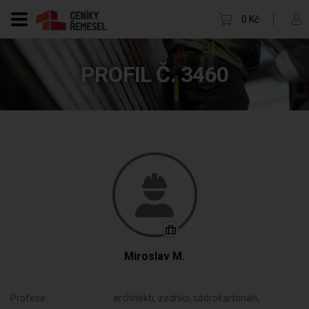
0 Kč
PROFIL Č. 3460
Miroslav M.
Profese:
architekti, zedníci, sádrokartonáři,