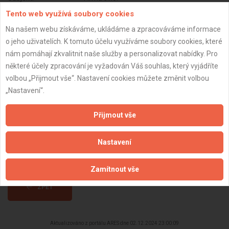
Tento web využívá soubory cookies
DPH:
Neplátce
Na našem webu získáváme, ukládáme a zpracováváme informace
Věk:
91 let
o jeho uživatelích. K tomuto účelu využíváme soubory cookies, které
Datum registrace:
2.1.2021
nám pomáhají zkvalitnit naše služby a personalizovat nabídky. Pro
některé účely zpracování je vyžadován Váš souhlas, který vyjádříte
Dostupnost:
volbou „Přijmout vše“. Nastavení cookies můžete změnit volbou
„Nastavení“.
Přijmout vše
Nastavení
Zamítnout vše
ZPĚT
Aktualizováno z portálu ARES dne 02.12.2024 23:00:09