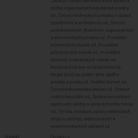
, Služby v oblasti administrativní správy a
služby organizačně hospodářské povahy
od , Činnost technických poradců v oblasti
stavebnictví a architektury od , Činnost
podnikatelských, finančních, organizačních
a ekonomických poradců od , Provádění
inženýrských staveb od , Provádění
průmyslových staveb od , Provádění
bytových a občanských staveb od ,
Konstrukční práce ve strojírenství od ,
Koupě zboží za účelem jeho dalšího
prodeje a prodej od , Realitní činnost od ,
Zprostředkovatelská činnost od , Činnost
realitní kanceláře od , Správa nemovitostí -
zajišťování údržby a oprav bytového fondu
od , Výroba, instalace, opravy elektrických
strojů a přístrojů, elektronických a
telekomunikačních zařízení od
Subjekt:
Firma s.r.o.