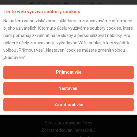
Aktualizováno z portálu ARES dne 03.01.2024 11:45:07
Tento web využívá soubory cookies
Na našem webu získáváme, ukládáme a zpracováváme informace
o jeho uživatelích. K tomuto účelu využíváme soubory cookies, které
nám pomáhají zkvalitnit naše služby a personalizovat nabídky. Pro
Důležité informace
některé účely zpracování je vyžadován Váš souhlas, který vyjádříte
volbou „Přijmout vše“. Nastavení cookies můžete změnit volbou
Naše firmy a řemeslníci
„Nastavení“.
Zpracování a ochrana osobních údajů
Zásady pro používání souborů cookie
Přijmout vše
Obchodní podmínky (zprostředkování)
Obchodní podmínky (rozpočtování)
Nastavení
Reference
Naše excelové tabulky online
Zamítnout vše
Naše služby
Servis pro stavební firmy
Zprostředkování řemeslníků