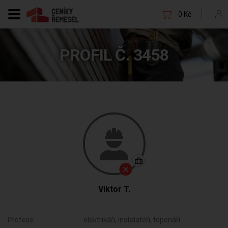
0 Kč
PROFIL Č. 3458
Viktor T.
Profese:
elektrikáři, instalatéři, topenáři