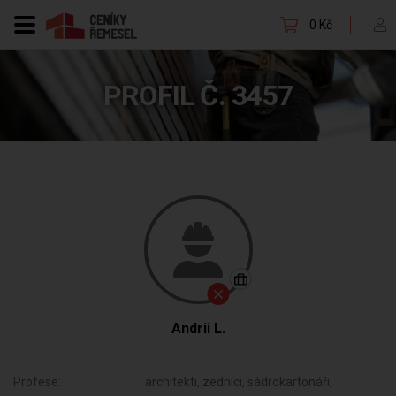
0 Kč
PROFIL Č. 3457
Andrii L.
Profese:
architekti, zedníci, sádrokartonáři,