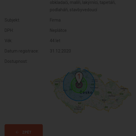
obkladači, malíři, lakýrníci, tapetáři,
podlaháři, stavbyvedoucí
Subjekt:
Firma
DPH:
Neplátce
Věk:
44 let
Datum registrace:
31.12.2020
Dostupnost:
ZPĚT