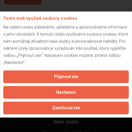
Tento web využívá soubory cookies
Aktualizováno z portálu ARES dne 02.12.2024 19:00:10
Na našem webu získáváme, ukládáme a zpracováváme informace
o jeho uživatelích. K tomuto účelu využíváme soubory cookies, které
nám pomáhají zkvalitnit naše služby a personalizovat nabídky. Pro
některé účely zpracování je vyžadován Váš souhlas, který vyjádříte
Důležité informace
volbou „Přijmout vše“. Nastavení cookies můžete změnit volbou
„Nastavení“.
Naše firmy a řemeslníci
Zpracování a ochrana osobních údajů
Přijmout vše
Zásady pro používání souborů cookie
Obchodní podmínky (zprostředkování)
Nastavení
Obchodní podmínky (rozpočtování)
Reference
Naše excelové tabulky online
Zamítnout vše
Naše služby