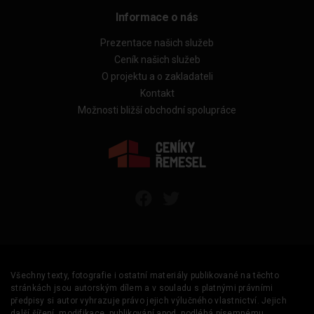
Informace o nás
Prezentace našich služeb
Ceník našich služeb
O projektu a o zakladateli
Kontakt
Možnosti bližší obchodní spolupráce
Všechny texty, fotografie i ostatní materiály publikované na těchto
stránkách jsou autorským dílem a v souladu s platnými právními
předpisy si autor vyhrazuje právo jejich výlučného vlastnictví. Jejich
další šíření, modifikace, publikování apod. podléhá písemnému