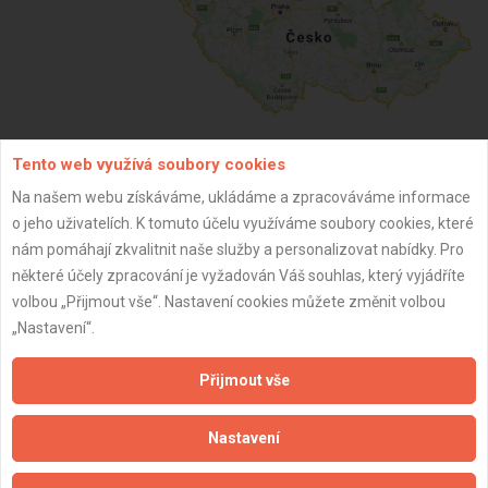
Tento web využívá soubory cookies
ZPĚT
Na našem webu získáváme, ukládáme a zpracováváme informace
o jeho uživatelích. K tomuto účelu využíváme soubory cookies, které
nám pomáhají zkvalitnit naše služby a personalizovat nabídky. Pro
Aktualizováno z portálu ARES dne 02.12.2024 18:30:08
některé účely zpracování je vyžadován Váš souhlas, který vyjádříte
volbou „Přijmout vše“. Nastavení cookies můžete změnit volbou
„Nastavení“.
Přijmout vše
Důležité informace
Naše firmy a řemeslníci
Nastavení
Zpracování a ochrana osobních údajů
Zásady pro používání souborů cookie