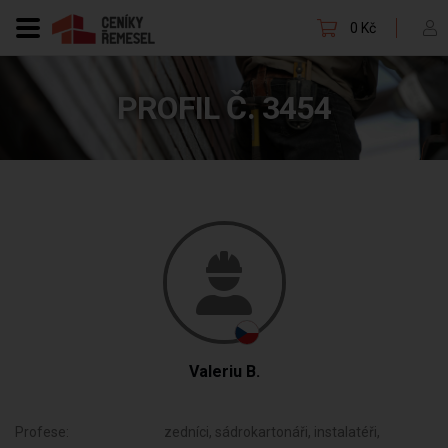
0 Kč
PROFIL Č. 3454
Valeriu B.
Profese:
zedníci, sádrokartonáři, instalatéři,