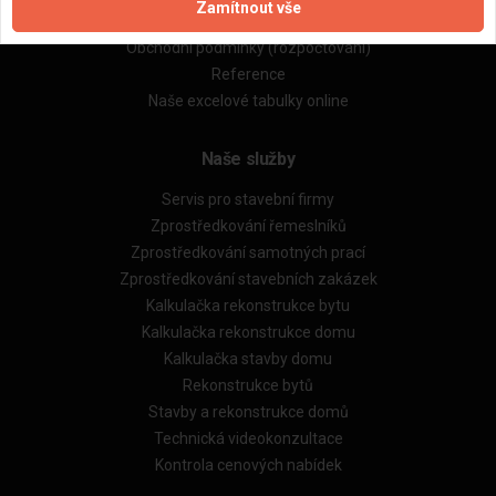
Zamítnout vše
Obchodní podmínky (zprostředkování)
Obchodní podmínky (rozpočtování)
Reference
Naše excelové tabulky online
Naše služby
Servis pro stavební firmy
Zprostředkování řemeslníků
Zprostředkování samotných prací
Zprostředkování stavebních zakázek
Kalkulačka rekonstrukce bytu
Kalkulačka rekonstrukce domu
Kalkulačka stavby domu
Rekonstrukce bytů
Stavby a rekonstrukce domů
Technická videokonzultace
Kontrola cenových nabídek